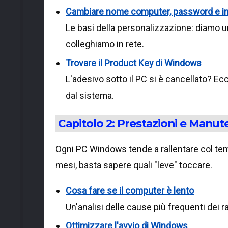
Cambiare nome computer, password e 
Le basi della personalizzazione: diamo u
colleghiamo in rete.
Trovare il Product Key di Windows
L'adesivo sotto il PC si è cancellato? E
dal sistema.
Capitolo 2: Prestazioni e Manut
Ogni PC Windows tende a rallentare col tem
mesi, basta sapere quali "leve" toccare.
Cosa fare se il computer è lento
Un'analisi delle cause più frequenti dei 
Ottimizzare l'avvio di Windows