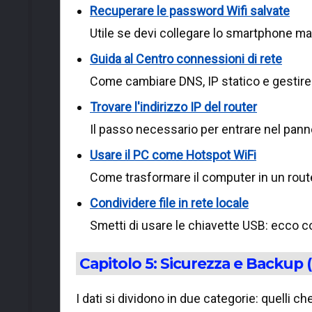
Recuperare le password Wifi salvate
Utile se devi collegare lo smartphone ma 
Guida al Centro connessioni di rete
Come cambiare DNS, IP statico e gestire 
Trovare l'indirizzo IP del router
Il passo necessario per entrare nel pann
Usare il PC come Hotspot WiFi
Come trasformare il computer in un route
Condividere file in rete locale
Smetti di usare le chiavette USB: ecco co
Capitolo 5: Sicurezza e Backup (
I dati si dividono in due categorie: quelli che