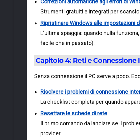
Correzioni automatiche agli errori di Wi
Strumenti gratuiti e integrati per scansion
Ripristinare Windows alle impostazioni d
L'ultima spiaggia: quando nulla funziona
facile che in passato).
Capitolo 4: Reti e Connessione 
Senza connessione il PC serve a poco. Ecco
Risolvere i problemi di connessione inte
La checklist completa per quando appare i
Resettare le schede di rete
Il primo comando da lanciare se il probl
provider.