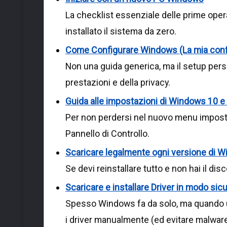
La checklist essenziale delle prime oper
installato il sistema da zero.
Come Configurare Windows (La mia conf
Non una guida generica, ma il setup pers
prestazioni e della privacy.
Guida alle impostazioni di Windows 10 e
Per non perdersi nel nuovo menu imposta
Pannello di Controllo.
Scaricare legalmente ogni versione di 
Se devi reinstallare tutto e non hai il disco
Scaricare e installare Driver in modo sic
Spesso Windows fa da solo, ma quando u
i driver manualmente (ed evitare malware