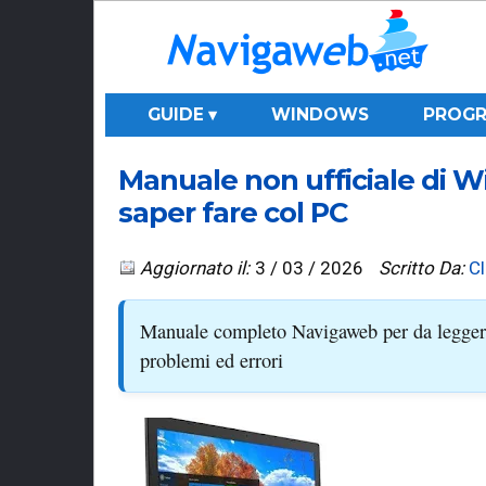
GUIDE ▾
WINDOWS
PROGR
Manuale non ufficiale di W
saper fare col PC
Aggiornato il:
3 / 03 / 2026
Scritto Da:
C
Manuale completo Navigaweb per da leggere
problemi ed errori