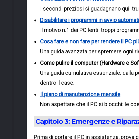
I secondi preziosi si guadagnano qui: tr
Disabilitare i programmi in avvio automat
Il motivo n.1 dei PC lenti: troppi progra
Cosa fare e non fare per rendere il PC pi
Una guida avanzata per spremere ogni ri
Come pulire il computer (Hardware e So
Una guida cumulativa essenziale: dalla puli
dentro il case.
Il piano di manutenzione mensile
Non aspettare che il PC si blocchi: le o
Capitolo 3: Emergenze e Riparazi
Prima di portare il PC in assistenza, prova 