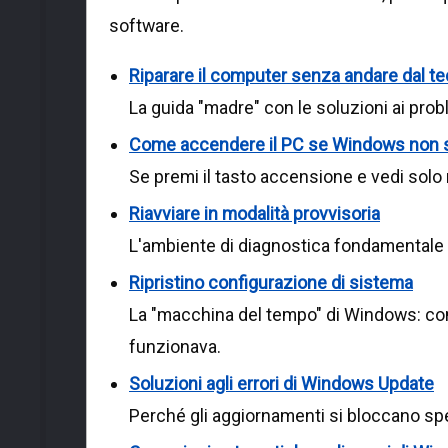
software.
Riparare il computer senza andare dal t
La guida "madre" con le soluzioni ai pro
Come accendere il PC se Windows non s
Se premi il tasto accensione e vedi solo n
Riavviare in modalità provvisoria
L'ambiente di diagnostica fondamentale pe
Ripristino configurazione di sistema
La "macchina del tempo" di Windows: co
funzionava.
Soluzioni agli errori di Windows Update
Perché gli aggiornamenti si bloccano sp