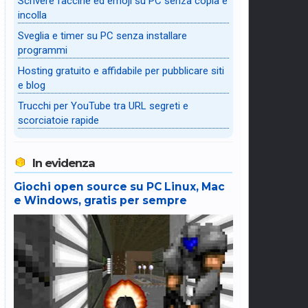
Scrivere faccine ed emoji su PC senza copia e
incolla
Sveglia e timer su PC senza installare
programmi
Hosting gratuito e affidabile per pubblicare siti
e blog
Trucchi per YouTube tra URL segreti e
scorciatoie rapide
In evidenza
Giochi open source su PC Linux, Mac
e Windows, gratis per sempre