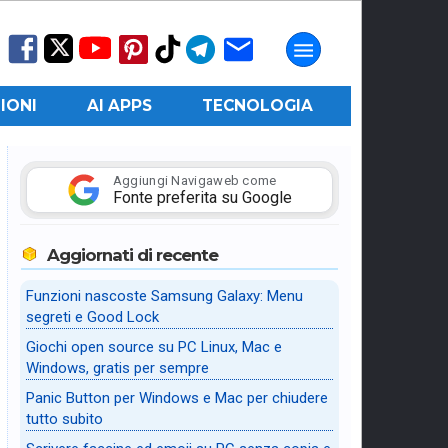
IONI
AI APPS
TECNOLOGIA
Aggiungi Navigaweb come
Fonte preferita su Google
Aggiornati di recente
Funzioni nascoste Samsung Galaxy: Menu
segreti e Good Lock
Giochi open source su PC Linux, Mac e
Windows, gratis per sempre
Panic Button per Windows e Mac per chiudere
tutto subito