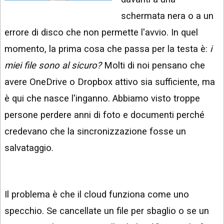
INSTAGRAM
VIDEO
schermata nera o a un
GOOGLE
errore di disco che non permette l'avvio. In quel
NEWS
ARGOMENTI:
momento, la prima cosa che passa per la testa è:
i
LINKEDIN
IPHONE
miei file sono al sicuro?
Molti di noi pensano che
ANDROID
avere OneDrive o Dropbox attivo sia sufficiente, ma
è qui che nasce l'inganno. Abbiamo visto troppe
AI
APPS
persone perdere anni di foto e documenti perché
credevano che la sincronizzazione fosse un
APPS
salvataggio.
TECNOLOGIA
WINDOWS
Il problema è che il cloud funziona come uno
STRUMENTI
WEB
specchio. Se cancellate un file per sbaglio o se un