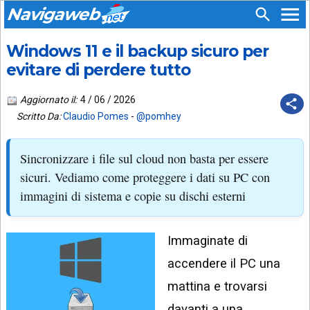
Navigaweb
Windows 11 e il backup sicuro per
SEGUICI
HOME
SU:
evitare di perdere tutto
CHI
APP
SIAMO
Aggiornato il:
4 / 06 / 2026
ANDROID
Scritto Da:
Claudio Pomes
-
@pomhey
CHIEDI
EMAIL
SUPPORTO
Sincronizzare i file sul cloud non basta per essere
TELEGRAM
CONTATTA
sicuri. Vediamo come proteggere i dati su PC con
immagini di sistema e copie su dischi esterni
TIKTOK
PIÙ
LETTI
FACEBOOK
Immaginate di
ULTIMI
POST
YOUTUBE
accendere il PC una
ARCHIVIO
X
mattina e trovarsi
davanti a una