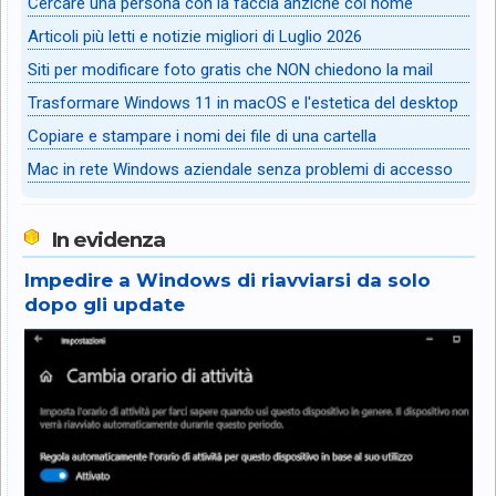
Cercare una persona con la faccia anziché col nome
Articoli più letti e notizie migliori di Luglio 2026
Siti per modificare foto gratis che NON chiedono la mail
Trasformare Windows 11 in macOS e l'estetica del desktop
Copiare e stampare i nomi dei file di una cartella
Mac in rete Windows aziendale senza problemi di accesso
In evidenza
Impedire a Windows di riavviarsi da solo
dopo gli update