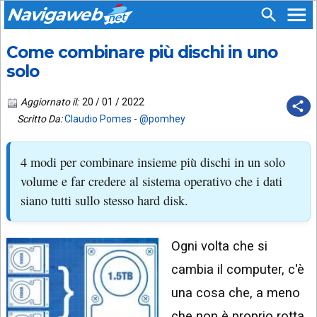
Navigaweb
Come combinare più dischi in uno
SEGUICI
HOME
SU:
solo
CHI
APP
SIAMO
Aggiornato il:
20 / 01 / 2022
ANDROID
Scritto Da:
Claudio Pomes
-
@pomhey
CHIEDI
EMAIL
SUPPORTO
4 modi per combinare insieme più dischi in un solo
TELEGRAM
CONTATTA
volume e far credere al sistema operativo che i dati
siano tutti sullo stesso hard disk.
TIKTOK
PIÙ
LETTI
FACEBOOK
Ogni volta che si
ULTIMI
POST
YOUTUBE
cambia il computer, c'è
ARCHIVIO
X
una cosa che, a meno
che non è proprio rotta,