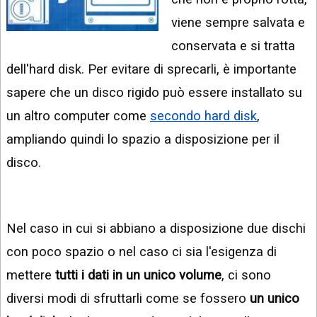
INSTAGRAM
VIDEO
viene sempre salvata e
GOOGLE
conservata e si tratta
NEWS
ARGOMENTI:
dell'hard disk. Per evitare di sprecarli, è importante
LINKEDIN
IPHONE
sapere che un disco rigido può essere installato su
ANDROID
un altro computer come
secondo hard disk
,
ampliando quindi lo spazio a disposizione per il
AI
APPS
disco.
APPS
TECNOLOGIA
Nel caso in cui si abbiano a disposizione due dischi
WINDOWS
con poco spazio o nel caso ci sia l'esigenza di
mettere
tutti i dati in un unico volume
, ci sono
STRUMENTI
WEB
diversi modi di sfruttarli come se fossero
un unico