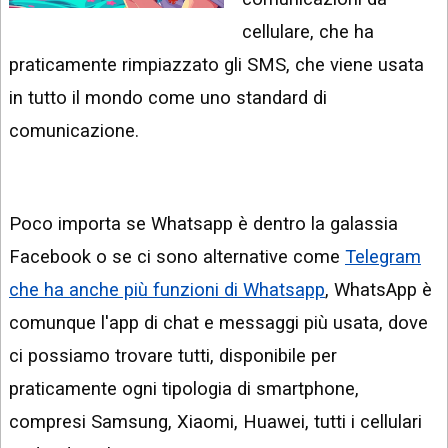
INSTAGRAM
VIDEO
cellulare, che ha
GOOGLE
praticamente rimpiazzato gli SMS, che viene usata
NEWS
ARGOMENTI:
in tutto il mondo come uno standard di
LINKEDIN
IPHONE
comunicazione.
ANDROID
AI
APPS
Poco importa se Whatsapp è dentro la galassia
Facebook o se ci sono alternative come
Telegram
APPS
che ha anche più funzioni di Whatsapp
, WhatsApp è
TECNOLOGIA
comunque l'app di chat e messaggi più usata, dove
WINDOWS
ci possiamo trovare tutti, disponibile per
praticamente ogni tipologia di smartphone,
STRUMENTI
WEB
compresi Samsung, Xiaomi, Huawei, tutti i cellulari