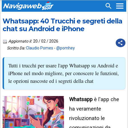
Navigaweb
Whatsapp: 40 Trucchi e segreti della
SEGUICI
HOME
SU:
chat su Android e iPhone
CHI
APP
SIAMO
Aggiornato il:
20 / 02 / 2026
ANDROID
Scritto Da:
Claudio Pomes
-
@pomhey
CHIEDI
EMAIL
SUPPORTO
Tutti i trucchi per usare l'app Whatsapp su Android e
TELEGRAM
CONTATTA
iPhone nel modo migliore, per conoscere le funzioni,
le opzioni nascoste ed i segreti della chat
TIKTOK
PIÙ
LETTI
FACEBOOK
Whatsapp
è l'app che
ULTIMI
POST
YOUTUBE
ha veramente
ARCHIVIO
X
rivoluzionato le
comunicazioni da