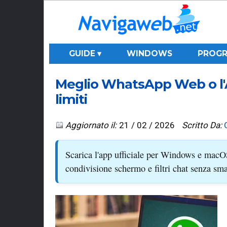
GUIDE ▾
WINDOWS
PROGR
Meglio WhatsApp Web o l'A
limiti
Aggiornato il:
21 / 02 / 2026
Scritto Da:
Scarica l'app ufficiale per Windows e macOS
condivisione schermo e filtri chat senza sm