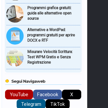
Programmi grafica gratuiti:
guida alle alternative open
source
Alternative a WordPad:
programmi gratuiti per aprire
DOCX e RTF
Misurare Velocità Scrittura:
Test WPM Gratis e Senza
Registrazione
Segui Navigaweb
YouTube
Facebook
X
Telegram
TikTok