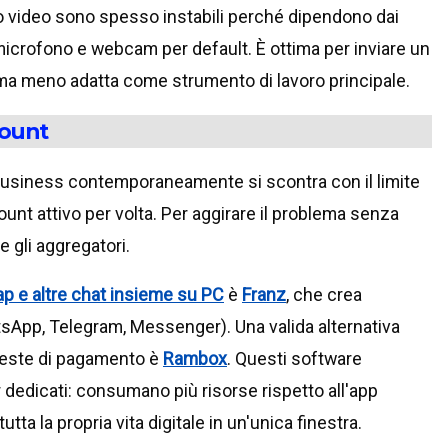
 o video sono spesso instabili perché dipendono dai
microfono e webcam per default. È ottima per inviare un
, ma meno adatta come strumento di lavoro principale.
count
Business contemporaneamente si scontra con il limite
ount attivo per volta. Per aggirare il problema senza
 gli aggregatori.
p e altre chat insieme su PC
è
Franz
, che crea
tsApp, Telegram, Messenger). Una valida alternativa
ieste di pagamento è
Rambox
. Questi software
dicati: consumano più risorse rispetto all'app
tta la propria vita digitale in un'unica finestra.