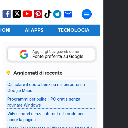
IONI
AI APPS
TECNOLOGIA
Aggiungi Navigaweb come
Fonte preferita su Google
Aggiornati di recente
Calcolare il costo benzina nei percorsi su
Google Maps
Programmi per pulire il PC gratis senza
rovinare Windows
WiFi di hotel senza internet e il modo per
aprire la pagina