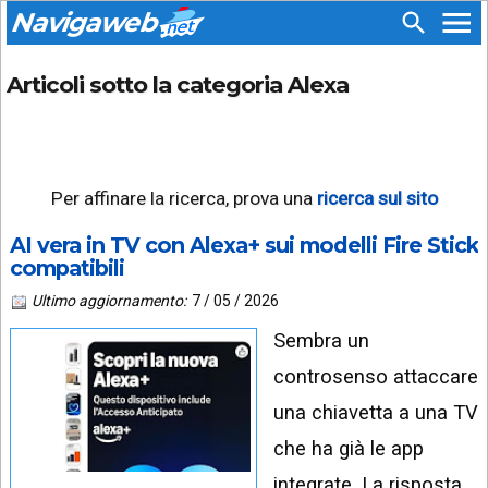
Navigaweb
Articoli sotto la categoria Alexa
SEGUICI
HOME
SU:
CHI
APP
SIAMO
ANDROID
Per affinare la ricerca, prova una
ricerca sul sito
CHIEDI
EMAIL
SUPPORTO
AI vera in TV con Alexa+ sui modelli Fire Stick
TELEGRAM
compatibili
CONTATTA
Ultimo aggiornamento:
7 / 05 / 2026
TIKTOK
PIÙ
LETTI
Sembra un
FACEBOOK
controsenso attaccare
ULTIMI
POST
YOUTUBE
una chiavetta a una TV
che ha già le app
ARCHIVIO
X
integrate. La risposta