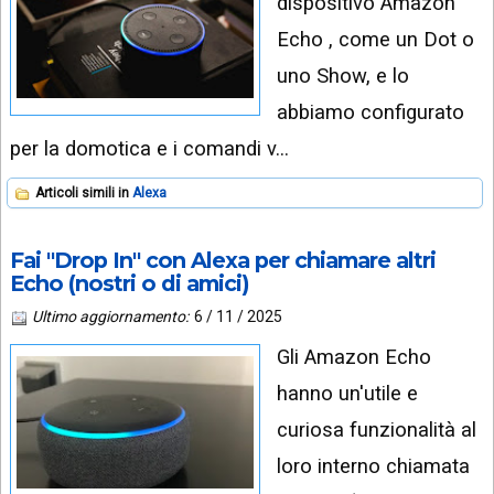
dispositivo Amazon
Echo , come un Dot o
uno Show, e lo
abbiamo configurato
per la domotica e i comandi v…
Articoli simili in
Alexa
Fai "Drop In" con Alexa per chiamare altri
Echo (nostri o di amici)
Ultimo aggiornamento:
6 / 11 / 2025
Gli Amazon Echo
hanno un'utile e
curiosa funzionalità al
loro interno chiamata