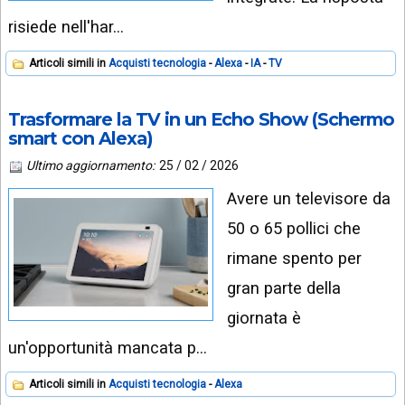
INSTAGRAM
VIDEO
risiede nell'har…
GOOGLE
NEWS
ARGOMENTI:
Articoli simili in
Acquisti tecnologia
Alexa
IA
TV
LINKEDIN
IPHONE
Trasformare la TV in un Echo Show (Schermo
smart con Alexa)
ANDROID
Ultimo aggiornamento:
25 / 02 / 2026
AI
Avere un televisore da
APPS
50 o 65 pollici che
APPS
rimane spento per
TECNOLOGIA
gran parte della
WINDOWS
giornata è
un'opportunità mancata p…
STRUMENTI
WEB
Articoli simili in
Acquisti tecnologia
Alexa