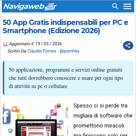
Navigaweb
50 App Gratis indispensabili per PC e
SEGUICI
HOME
SU:
Smartphone (Edizione 2026)
CHI
APP
SIAMO
Aggiornato il:
19 / 03 / 2026
ANDROID
Scritto Da:
Claudio Pomes
-
@pomhey
CHIEDI
EMAIL
SUPPORTO
50 applicazioni, programmi e servizi online gratuiti
TELEGRAM
CONTATTA
che tutti dovrebbero conoscere e usare per ogni tipo
di attività su pc o cellulare
TIKTOK
PIÙ
LETTI
FACEBOOK
Spesso ci si perde tra
ULTIMI
POST
YOUTUBE
migliaia di software che
ARCHIVIO
X
promettono miracoli
ma finiscono solo per