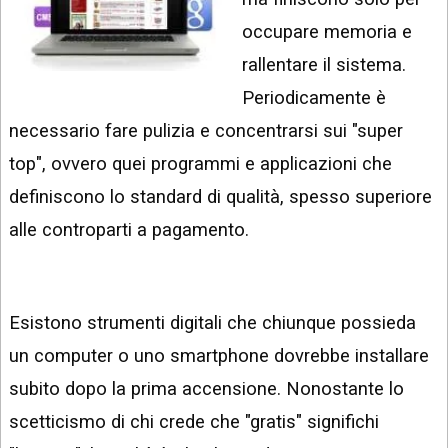
INSTAGRAM
VIDEO
occupare memoria e
GOOGLE
rallentare il sistema.
NEWS
ARGOMENTI:
Periodicamente è
LINKEDIN
IPHONE
necessario fare pulizia e concentrarsi sui "super
ANDROID
top", ovvero quei programmi e applicazioni che
definiscono lo standard di qualità, spesso superiore
AI
APPS
alle controparti a pagamento.
APPS
TECNOLOGIA
Esistono strumenti digitali che chiunque possieda
WINDOWS
un computer o uno smartphone dovrebbe installare
subito dopo la prima accensione. Nonostante lo
STRUMENTI
WEB
scetticismo di chi crede che "gratis" significhi