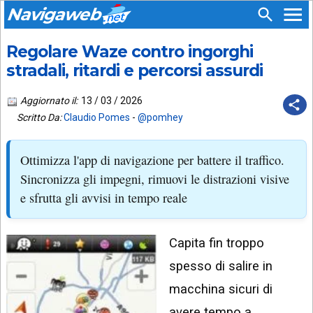
Navigaweb
Regolare Waze contro ingorghi
SEGUICI
HOME
SU:
stradali, ritardi e percorsi assurdi
CHI
APP
SIAMO
Aggiornato il:
13 / 03 / 2026
ANDROID
Scritto Da:
Claudio Pomes
-
@pomhey
CHIEDI
EMAIL
SUPPORTO
Ottimizza l'app di navigazione per battere il traffico.
TELEGRAM
CONTATTA
Sincronizza gli impegni, rimuovi le distrazioni visive
e sfrutta gli avvisi in tempo reale
TIKTOK
PIÙ
LETTI
FACEBOOK
Capita fin troppo
ULTIMI
POST
YOUTUBE
spesso di salire in
ARCHIVIO
X
macchina sicuri di
avere tempo a