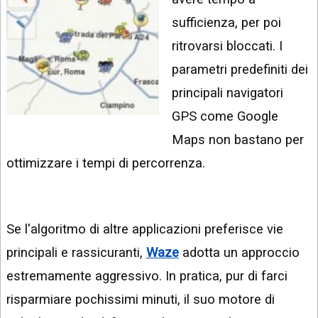
INSTAGRAM
VIDEO
sufficienza, per poi
GOOGLE
ritrovarsi bloccati. I
NEWS
ARGOMENTI:
parametri predefiniti dei
LINKEDIN
IPHONE
principali navigatori
ANDROID
GPS come Google
Maps non bastano per
AI
APPS
ottimizzare i tempi di percorrenza.
APPS
TECNOLOGIA
Se l'algoritmo di altre applicazioni preferisce vie
WINDOWS
principali e rassicuranti,
Waze
adotta un approccio
estremamente aggressivo. In pratica, pur di farci
STRUMENTI
WEB
risparmiare pochissimi minuti, il suo motore di