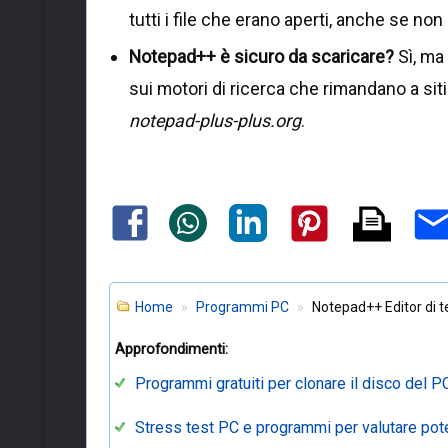
tutti i file che erano aperti, anche se non
Notepad++ è sicuro da scaricare?
Sì, ma 
sui motori di ricerca che rimandano a siti
notepad-plus-plus.org
.
Home
Programmi PC
Notepad++ Editor di t
Approfondimenti:
Programmi gratuiti per clonare il disco del 
Stress test PC e programmi per valutare pote