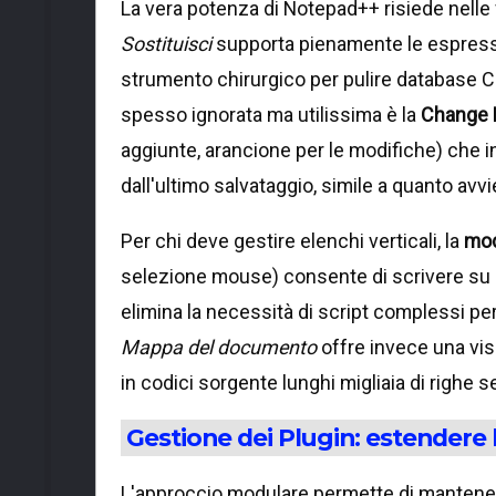
La vera potenza di Notepad++ risiede nelle 
Sostituisci
supporta pienamente le espressio
strumento chirurgico per pulire database CS
spesso ignorata ma utilissima è la
Change 
aggiunte, arancione per le modifiche) che i
dall'ultimo salvataggio, simile a quanto avvi
Per chi deve gestire elenchi verticali, la
mod
selezione mouse) consente di scrivere su 
elimina la necessità di script complessi per 
Mappa del documento
offre invece una visi
in codici sorgente lunghi migliaia di righe 
Gestione dei Plugin: estendere l
L'approccio modulare permette di mantener