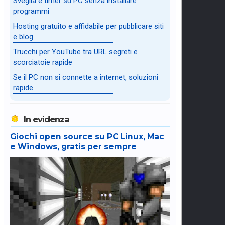
Sveglia e timer su PC senza installare
programmi
Hosting gratuito e affidabile per pubblicare siti
e blog
Trucchi per YouTube tra URL segreti e
scorciatoie rapide
Se il PC non si connette a internet, soluzioni
rapide
In evidenza
Giochi open source su PC Linux, Mac
e Windows, gratis per sempre