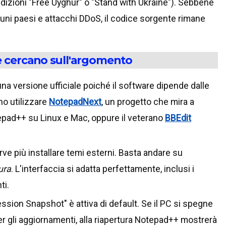
edizioni "Free Uyghur" o "Stand with Ukraine"). Sebbene
cuni paesi e attacchi DDoS, il codice sorgente rimane
e cercano sull'argomento
na versione ufficiale poiché il software dipende dalle
o utilizzare
NotepadNext
, un progetto che mira a
tepad++ su Linux e Mac, oppure il veterano
BBEdit
ve più installare temi esterni. Basta andare su
ura
. L'interfaccia si adatta perfettamente, inclusi i
ti.
ssion Snapshot" è attiva di default. Se il PC si spegne
 gli aggiornamenti, alla riapertura Notepad++ mostrerà