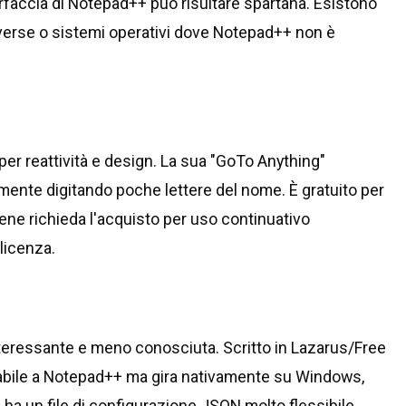
rfaccia di Notepad++ può risultare spartana. Esistono
verse o sistemi operativi dove Notepad++ non è
 per reattività e design. La sua "GoTo Anything"
mente digitando poche lettere del nome. È gratuito per
ene richieda l'acquisto per uso continuativo
licenza.
nteressante e meno conosciuta. Scritto in Lazarus/Free
nabile a Notepad++ ma gira nativamente su Windows,
ha un file di configurazione JSON molto flessibile.