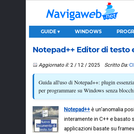
GUIDE ▾
WINDOWS
PROGR
Notepad++ Editor di testo 
Aggiornato il:
2 / 12 / 2025
Scritto Da:
C
Guida all'uso di Notepad++: plugin essenziali
per programmare su Windows senza blocch
Notepad++
è un'anomalia posi
interamente in C++ e basato su
applicazioni basate su frame