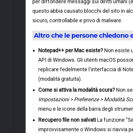
per diffondere messaggi sui diritti umani (
questo abbia causato blocchi del sito in al
sicuro, controllabile e privo di malware.
Altro che le persone chiedono 
Notepad++ per Mac esiste?
Non esiste u
API di Windows. Gli utenti macOS posson
replicare fedelmente l'interfaccia di No
(modalità gratuita).
Come si attiva la modalità scura?
Non ser
Impostazioni > Preferenze > Modalità Sc
menu e le icone della barra degli strumen
Recupero file non salvati
La funzione "Se
improvvisamente o Windows si riavvia per