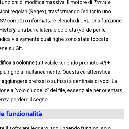
funzioni di modifica massiva. Il motore di
Trova e
ni regolari (Regex), trasformando l'editor in uno
V corrotti o riformattare elenchi di URL. Una funzione
History
: una barra laterale colorata (verde per le
ndica visivamente quali righe sono state toccate
ene su Git.
ifica a colonne
(attivabile tenendo premuto
Alt
+
più righe simultaneamente. Questa caratteristica
aggiungere prefissi o suffissi a centinaia di voci. La
one a "volo d'uccello" del file, essenziale per orientarsi
senza perdere il segno.
e funzionalità
e il software leggero, aggiungendo funzioni solo