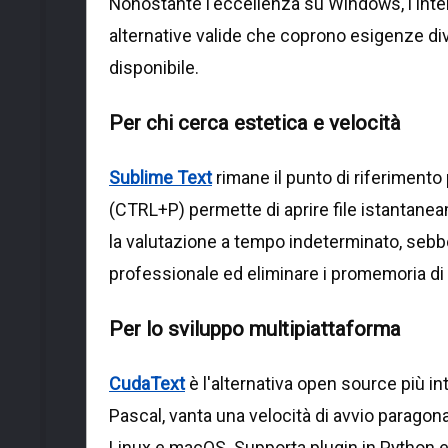
Nonostante l'eccellenza su Windows, l'inte
alternative valide che coprono esigenze di
disponibile.
Per chi cerca estetica e velocità
Sublime Text
rimane il punto di riferimento
(CTRL+P) permette di aprire file istantanea
la valutazione a tempo indeterminato, sebb
professionale ed eliminare i promemoria di 
Per lo sviluppo multipiattaforma
CudaText
è l'alternativa open source più i
Pascal, vanta una velocità di avvio parago
Linux e macOS. Supporta plugin in Python e 