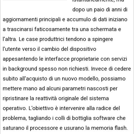
INSTAGRAM
VIDEO
dopo un paio di anni di
GOOGLE
aggiornamenti principali e accumulo di dati iniziano
NEWS
ARGOMENTI:
a trascinarsi faticosamente tra una schermata e
LINKEDIN
IPHONE
l'altra. Le case produttrici tendono a spingere
ANDROID
l'utente verso il cambio del dispositivo
appesantendo le interfacce proprietarie con servizi
AI
APPS
in background spesso non richiesti. Invece di cedere
subito all'acquisto di un nuovo modello, possiamo
APPS
mettere mano ad alcuni parametri nascosti per
TECNOLOGIA
ripristinare la reattività originale del sistema
WINDOWS
operativo. L'obiettivo è intervenire alla radice del
STRUMENTI
problema, tagliando i colli di bottiglia software che
WEB
saturano il processore e usurano la memoria flash.