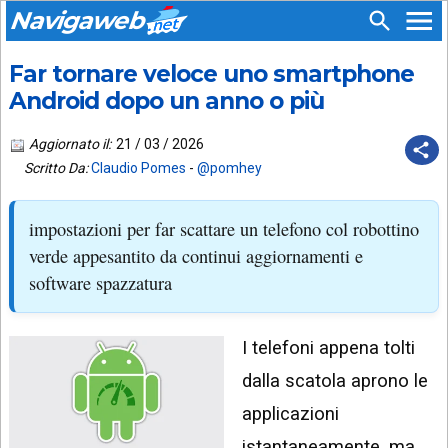
Navigaweb
Far tornare veloce uno smartphone
SEGUICI
HOME
SU:
Android dopo un anno o più
CHI
APP
SIAMO
Aggiornato il:
21 / 03 / 2026
ANDROID
Scritto Da:
Claudio Pomes
-
@pomhey
CHIEDI
EMAIL
SUPPORTO
impostazioni per far scattare un telefono col robottino
TELEGRAM
CONTATTA
verde appesantito da continui aggiornamenti e
software spazzatura
TIKTOK
PIÙ
LETTI
FACEBOOK
I telefoni appena tolti
ULTIMI
POST
YOUTUBE
dalla scatola aprono le
ARCHIVIO
X
applicazioni
istantaneamente, ma