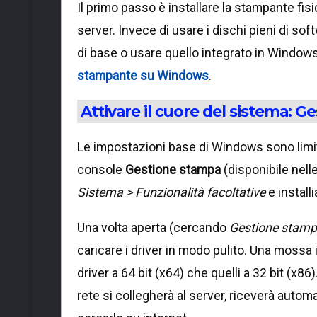
Il primo passo è installare la stampante fis
server. Invece di usare i dischi pieni di soft
di base o usare quello integrato in Windo
stampante su Windows
.
Attivare il cuore del sistema: 
Le impostazioni base di Windows sono limit
console
Gestione stampa
(disponibile nell
Sistema > Funzionalità facoltative
e install
Una volta aperta (cercando
Gestione stam
caricare i driver in modo pulito. Una mossa i
driver a 64 bit (x64) che quelli a 32 bit (
rete si collegherà al server, riceverà auto