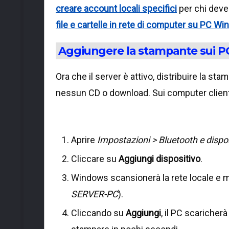
creare account locali specifici
per chi deve
file e cartelle in rete di computer su PC W
Aggiungere la stampante sui PC 
Ora che il server è attivo, distribuire la s
nessun CD o download. Sui computer clien
Aprire
Impostazioni > Bluetooth e dispo
Cliccare su
Aggiungi dispositivo
.
Windows scansionerà la rete locale e m
SERVER-PC
).
Cliccando su
Aggiungi
, il PC scaricher