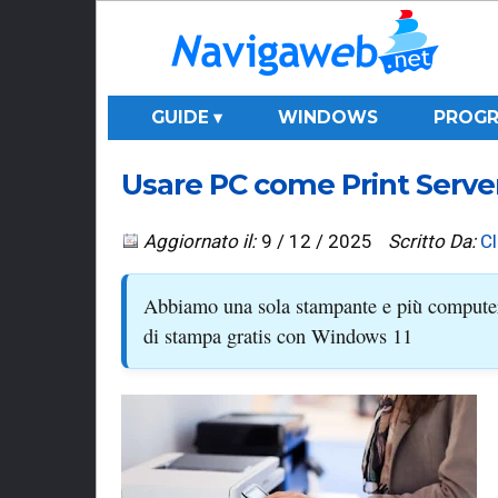
GUIDE ▾
WINDOWS
PROGR
Usare PC come Print Serv
Aggiornato il:
9 / 12 / 2025
Scritto Da:
C
Abbiamo una sola stampante e più computer
di stampa gratis con Windows 11