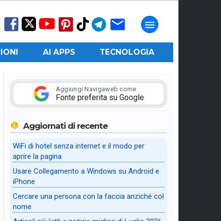
IONI
AI APPS
TECNOLOGIA
Aggiungi Navigaweb come
Fonte preferita su Google
Aggiornati di recente
WiFi di hotel senza internet e il modo per
aprire la pagina
Usare Collegamento a Windows su Android e
iPhone
Cercare una persona con la faccia anziché col
nome