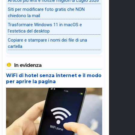
Articoli più letti e notizie migliori di Luglio 2026
Siti per modificare foto gratis che NON
chiedono la mail
Trasformare Windows 11 in macOS e
l'estetica del desktop
Copiare e stampare i nomi dei file di una
cartella
In evidenza
WiFi di hotel senza internet e il modo
per aprire la pagina