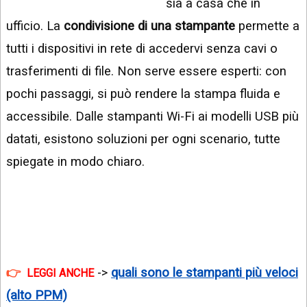
sia a casa che in
INSTAGRAM
VIDEO
ufficio. La
condivisione di una stampante
permette a
GOOGLE
NEWS
tutti i dispositivi in rete di accedervi senza cavi o
ARGOMENTI:
trasferimenti di file. Non serve essere esperti: con
LINKEDIN
IPHONE
pochi passaggi, si può rendere la stampa fluida e
ANDROID
accessibile. Dalle stampanti Wi-Fi ai modelli USB più
datati, esistono soluzioni per ogni scenario, tutte
AI
APPS
spiegate in modo chiaro.
APPS
TECNOLOGIA
WINDOWS
STRUMENTI
->
quali sono le stampanti più veloci
LEGGI ANCHE
WEB
(alto PPM)