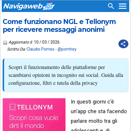
Navigaweb
Come funzionano NGL e Tellonym
SEGUICI
HOME
SU:
per ricevere messaggi anonimi
CHI
APP
SIAMO
Aggiornato il:
10 / 03 / 2026
ANDROID
Scritto Da:
Claudio Pomes
-
@pomhey
CHIEDI
EMAIL
SUPPORTO
Scopri il funzionamento delle piattaforme per
TELEGRAM
CONTATTA
scambiarsi opinioni in incognito sui social. Guida alla
configurazione, filtri e tutela della privacy
TIKTOK
PIÙ
LETTI
FACEBOOK
In questi giorni c'è
ULTIMI
POST
YOUTUBE
un'app che sta facendo
ARCHIVIO
X
parlare molto tra gli
adolescenti e, di