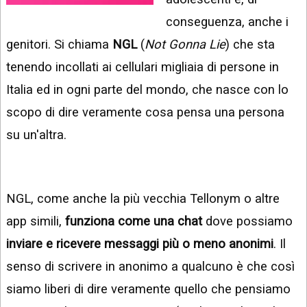
INSTAGRAM
VIDEO
conseguenza, anche i
GOOGLE
genitori. Si chiama
NGL
(
Not Gonna Lie
) che sta
NEWS
ARGOMENTI:
tenendo incollati ai cellulari migliaia di persone in
LINKEDIN
IPHONE
Italia ed in ogni parte del mondo, che nasce con lo
ANDROID
scopo di dire veramente cosa pensa una persona
su un'altra.
AI
APPS
APPS
NGL, come anche la più vecchia Tellonym o altre
TECNOLOGIA
app simili,
funziona come una chat
dove possiamo
WINDOWS
inviare e ricevere messaggi più o meno anonimi
. Il
senso di scrivere in anonimo a qualcuno è che così
STRUMENTI
WEB
siamo liberi di dire veramente quello che pensiamo