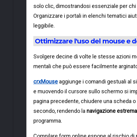
solo clic, dimostrandosi essenziale per c
Organizzare i portali in elenchi tematici ai
leggibile.
Ottimizzare l'uso del mouse e d
Svolgere decine di volte le stesse azioni 
mentali che può essere facilmente arginato
crxMouse
aggiunge i comandi gestuali al s
e muovendo il cursore sullo schermo si impa
pagina precedente, chiudere una scheda o a
secondo, rendendo la
navigazione estrema
programma.
Compilare form online espone al rischio di 