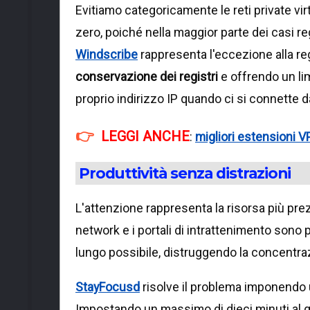
Evitiamo categoricamente le reti private v
zero, poiché nella maggior parte dei casi reg
Windscribe
rappresenta l'eccezione alla re
conservazione dei registri
e offrendo un lim
proprio indirizzo IP quando ci si connette d
LEGGI ANCHE
:
migliori estensioni 
Produttività senza distrazioni
L'attenzione rappresenta la risorsa più pre
network e i portali di intrattenimento sono 
lungo possibile, distruggendo la concentra
StayFocusd
risolve il problema imponendo un
Impostando un massimo di dieci minuti al gi