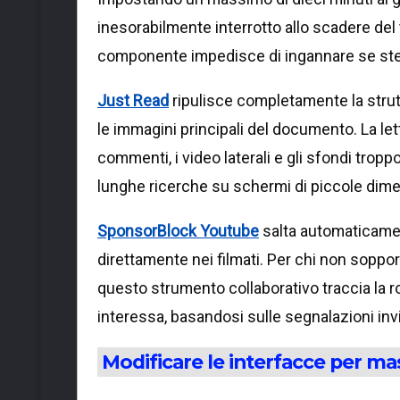
inesorabilmente interrotto allo scadere del
componente impedisce di ingannare se stess
Just Read
ripulisce completamente la strut
le immagini principali del documento. La let
commenti, i video laterali e gli sfondi tropp
lunghe ricerche su schermi di piccole dimen
SponsorBlock Youtube
salta automaticament
direttamente nei filmati. Per chi non sopport
questo strumento collaborativo traccia la ro
interessa, basandosi sulle segnalazioni invi
Modificare le interfacce per ma