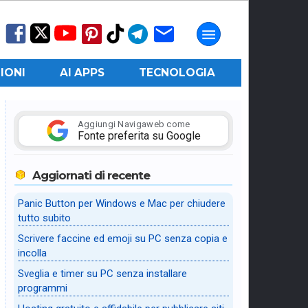
IONI
AI APPS
TECNOLOGIA
Aggiungi Navigaweb come
Fonte preferita su Google
Aggiornati di recente
Panic Button per Windows e Mac per chiudere
tutto subito
Scrivere faccine ed emoji su PC senza copia e
incolla
Sveglia e timer su PC senza installare
programmi