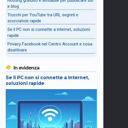
Hosting gratuito e affidabile per pubblicare siti
e blog
Trucchi per YouTube tra URL segreti e
scorciatoie rapide
Se il PC non si connette a internet, soluzioni
rapide
Privacy Facebook nel Centro Account e cosa
disattivare
In evidenza
Se il PC non si connette a internet,
soluzioni rapide