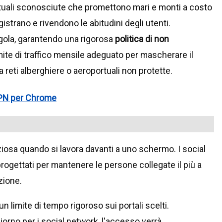
irtuali sconosciute che promettono mari e monti a costo
istrano e rivendono le abitudini degli utenti.
gola, garantendo una rigorosa
politica di non
ite di traffico mensile adeguato per mascherare il
a reti alberghiere o aeroportuali non protette.
VPN per Chrome
ziosa quando si lavora davanti a uno schermo. I social
progettati per mantenere le persone collegate il più a
zione.
 limite di tempo rigoroso sui portali scelti.
orno per i social network, l'accesso verrà