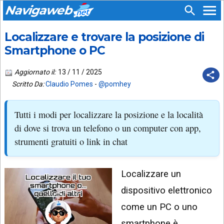
Navigaweb
Localizzare e trovare la posizione di
SEGUICI
HOME
SU:
Smartphone o PC
CHI
APP
SIAMO
Aggiornato il:
13 / 11 / 2025
ANDROID
Scritto Da:
Claudio Pomes
-
@pomhey
CHIEDI
EMAIL
SUPPORTO
Tutti i modi per localizzare la posizione e la località
TELEGRAM
CONTATTA
di dove si trova un telefono o un computer con app,
strumenti gratuiti o link in chat
TIKTOK
PIÙ
LETTI
FACEBOOK
Localizzare un
ULTIMI
POST
YOUTUBE
dispositivo elettronico
ARCHIVIO
X
come un PC o uno
smartphone è