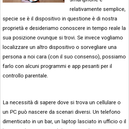
INSTAGRAM
VIDEO
relativamente semplice,
GOOGLE
specie se è il dispositivo in questione è di nostra
NEWS
ARGOMENTI:
proprietà e desideriamo conoscere in tempo reale la
LINKEDIN
IPHONE
sua posizione ovunque si trovi. Se invece vogliamo
ANDROID
localizzare un altro dispositivo o sorvegliare una
persona a noi cara (con il suo consenso), possiamo
AI
APPS
farlo con alcuni programmi e app pesanti per il
controllo parentale.
APPS
TECNOLOGIA
WINDOWS
La necessità di sapere dove si trova un cellulare o
un PC può nascere da scenari diversi. Un telefono
STRUMENTI
WEB
dimenticato in un bar, un laptop lasciato in ufficio o il