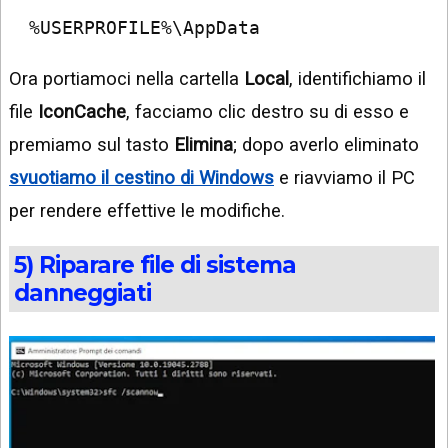
%USERPROFILE%\AppData
Ora portiamoci nella cartella
Local
, identifichiamo il
file
IconCache
, facciamo clic destro su di esso e
premiamo sul tasto
Elimina
; dopo averlo eliminato
svuotiamo il cestino di Windows
e riavviamo il PC
per rendere effettive le modifiche.
5) Riparare file di sistema
danneggiati