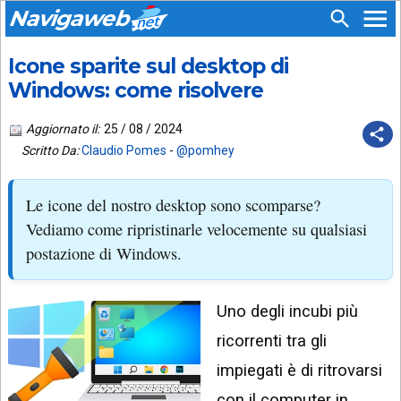
Navigaweb
Icone sparite sul desktop di
SEGUICI
HOME
SU:
Windows: come risolvere
CHI
APP
SIAMO
Aggiornato il:
25 / 08 / 2024
ANDROID
Scritto Da:
Claudio Pomes
-
@pomhey
CHIEDI
EMAIL
SUPPORTO
Le icone del nostro desktop sono scomparse?
TELEGRAM
CONTATTA
Vediamo come ripristinarle velocemente su qualsiasi
postazione di Windows.
TIKTOK
PIÙ
LETTI
FACEBOOK
Uno degli incubi più
ULTIMI
POST
YOUTUBE
ricorrenti tra gli
ARCHIVIO
X
impiegati è di ritrovarsi
con il computer in