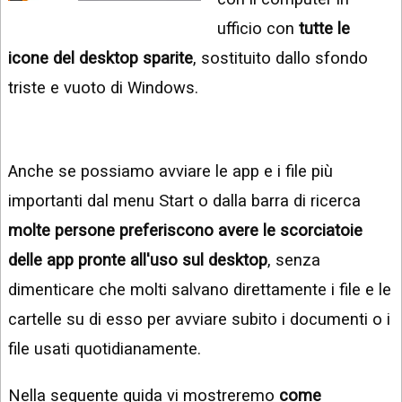
INSTAGRAM
VIDEO
ufficio con
tutte le
GOOGLE
icone del desktop sparite
, sostituito dallo sfondo
NEWS
ARGOMENTI:
triste e vuoto di Windows.
LINKEDIN
IPHONE
ANDROID
Anche se possiamo avviare le app e i file più
AI
APPS
importanti dal menu Start o dalla barra di ricerca
molte persone preferiscono avere le scorciatoie
APPS
delle app pronte all'uso sul desktop
, senza
TECNOLOGIA
dimenticare che molti salvano direttamente i file e le
WINDOWS
cartelle su di esso per avviare subito i documenti o i
file usati quotidianamente.
STRUMENTI
WEB
Nella seguente guida vi mostreremo
come