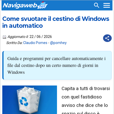
Navigaweb
Come svuotare il cestino di Windows
SEGUICI
HOME
SU:
in automatico
CHI
APP
SIAMO
Aggiornato il:
22 / 06 / 2026
ANDROID
Scritto Da:
Claudio Pomes
-
@pomhey
CHIEDI
EMAIL
SUPPORTO
Guida e programmi per cancellare automaticamente i
TELEGRAM
CONTATTA
file dal cestino dopo un certo numero di giorni in
Windows
TIKTOK
PIÙ
LETTI
FACEBOOK
Capita a tutti di trovarsi
ULTIMI
POST
YOUTUBE
con quel fastidioso
ARCHIVIO
X
avviso che dice che lo
spazio sul disco è