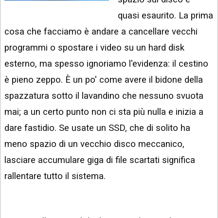
INSTAGRAM
VIDEO
quasi esaurito. La prima
GOOGLE
cosa che facciamo è andare a cancellare vecchi
NEWS
ARGOMENTI:
programmi o spostare i video su un hard disk
LINKEDIN
IPHONE
esterno, ma spesso ignoriamo l'evidenza: il cestino
ANDROID
è pieno zeppo. È un po' come avere il bidone della
spazzatura sotto il lavandino che nessuno svuota
AI
APPS
mai; a un certo punto non ci sta più nulla e inizia a
dare fastidio. Se usate un SSD, che di solito ha
APPS
meno spazio di un vecchio disco meccanico,
TECNOLOGIA
lasciare accumulare giga di file scartati significa
WINDOWS
rallentare tutto il sistema.
STRUMENTI
WEB