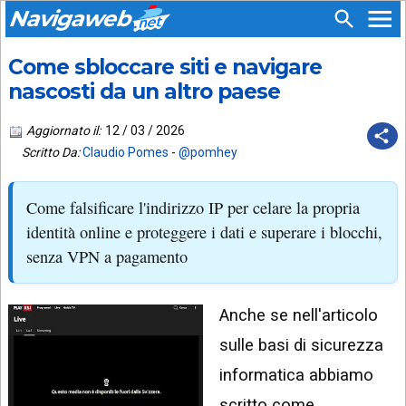
Navigaweb
Come sbloccare siti e navigare
SEGUICI
HOME
SU:
nascosti da un altro paese
CHI
APP
SIAMO
Aggiornato il:
12 / 03 / 2026
ANDROID
Scritto Da:
Claudio Pomes
-
@pomhey
CHIEDI
EMAIL
SUPPORTO
Come falsificare l'indirizzo IP per celare la propria
TELEGRAM
CONTATTA
identità online e proteggere i dati e superare i blocchi,
senza VPN a pagamento
TIKTOK
PIÙ
LETTI
FACEBOOK
Anche se nell'articolo
ULTIMI
POST
YOUTUBE
sulle basi di sicurezza
ARCHIVIO
X
informatica abbiamo
scritto come