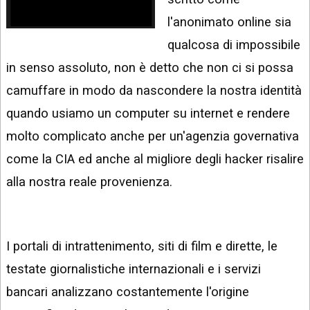
INSTAGRAM
VIDEO
l'anonimato online sia
GOOGLE
qualcosa di impossibile
NEWS
ARGOMENTI:
in senso assoluto, non è detto che non ci si possa
LINKEDIN
IPHONE
camuffare in modo da nascondere la nostra identità
ANDROID
quando usiamo un computer su internet e rendere
molto complicato anche per un'agenzia governativa
AI
APPS
come la CIA ed anche al migliore degli hacker risalire
alla nostra reale provenienza.
APPS
TECNOLOGIA
WINDOWS
I portali di intrattenimento, siti di film e dirette, le
testate giornalistiche internazionali e i servizi
STRUMENTI
WEB
bancari analizzano costantemente l'origine