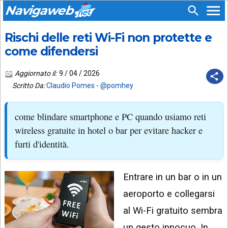
Navigaweb
Rischi delle reti Wi-Fi non protette e
SEGUICI
HOME
SU:
come difendersi
CHI
APP
SIAMO
Aggiornato il:
9 / 04 / 2026
ANDROID
Scritto Da:
Claudio Pomes
-
@pomhey
CHIEDI
EMAIL
SUPPORTO
come blindare smartphone e PC quando usiamo reti
TELEGRAM
CONTATTA
wireless gratuite in hotel o bar per evitare hacker e
furti d'identità.
TIKTOK
PIÙ
LETTI
FACEBOOK
Entrare in un bar o in un
ULTIMI
POST
YOUTUBE
aeroporto e collegarsi
ARCHIVIO
X
al Wi-Fi gratuito sembra
un gesto innocuo. In