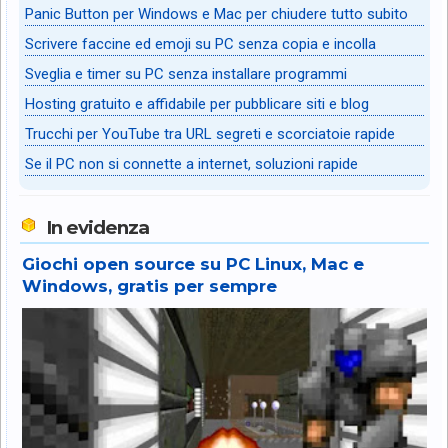
Panic Button per Windows e Mac per chiudere tutto subito
Scrivere faccine ed emoji su PC senza copia e incolla
Sveglia e timer su PC senza installare programmi
Hosting gratuito e affidabile per pubblicare siti e blog
Trucchi per YouTube tra URL segreti e scorciatoie rapide
Se il PC non si connette a internet, soluzioni rapide
In evidenza
Giochi open source su PC Linux, Mac e
Windows, gratis per sempre