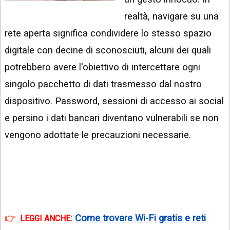
INSTAGRAM
VIDEO
realtà, navigare su una
GOOGLE
rete aperta significa condividere lo stesso spazio
NEWS
ARGOMENTI:
digitale con decine di sconosciuti, alcuni dei quali
LINKEDIN
IPHONE
potrebbero avere l'obiettivo di intercettare ogni
ANDROID
singolo pacchetto di dati trasmesso dal nostro
dispositivo. Password, sessioni di accesso ai social
AI
APPS
e persino i dati bancari diventano vulnerabili se non
vengono adottate le precauzioni necessarie.
APPS
TECNOLOGIA
WINDOWS
STRUMENTI
WEB
:
Come trovare Wi-Fi gratis e reti
LEGGI ANCHE