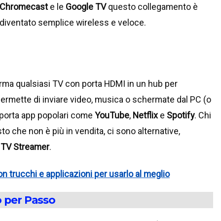
Chromecast
e le
Google TV
questo collegamento è
diventato semplice wireless e veloce.
sforma qualsiasi TV con porta HDMI in un hub per
, permette di inviare video, musica o schermate dal PC (o
porta app popolari come
YouTube
,
Netflix
e
Spotify
. Chi
isto che non è più in vendita, ci sono alternative,
 TV Streamer
.
 trucchi e applicazioni per usarlo al meglio
 per Passo