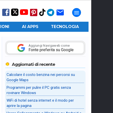
IONI
AI APPS
TECNOLOGIA
Aggiungi Navigaweb come
Fonte preferita su Google
Aggiornati di recente
Calcolare il costo benzina nei percorsi su
Google Maps
Programmi per pulire il PC gratis senza
rovinare Windows
WiFi di hotel senza internet e il modo per
aprire la pagina