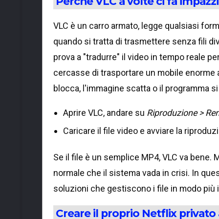
Perché VLC a volte ci fa impazz
VLC è un carro armato, legge qualsiasi for
quando si tratta di trasmettere senza fili 
prova a "tradurre" il video in tempo reale pe
cercasse di trasportare un mobile enorme at
blocca, l'immagine scatta o il programma si
Aprire VLC, andare su
Riproduzione > Re
Caricare il file video e avviare la riproduz
Se il file è un semplice MP4, VLC va bene. Ma
normale che il sistema vada in crisi. In que
soluzioni che gestiscono i file in modo più i
Creare il proprio Netflix privato