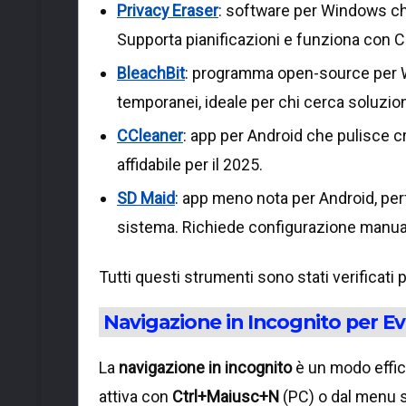
Privacy Eraser
: software per Windows c
Supporta pianificazioni e funziona con Ch
BleachBit
: programma open-source per Wi
temporanei, ideale per chi cerca soluzion
CCleaner
: app per Android che pulisce cro
affidabile per il 2025.
SD Maid
: app meno nota per Android, perf
sistema. Richiede configurazione manual
Tutti questi strumenti sono stati verificati
Navigazione in Incognito per Ev
La
navigazione in incognito
è un modo effica
attiva con
Ctrl+Maiusc+N
(PC) o dal menu s