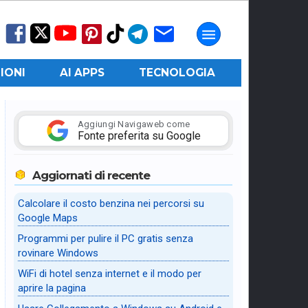
IONI
AI APPS
TECNOLOGIA
Aggiungi Navigaweb come
Fonte preferita su Google
Aggiornati di recente
Calcolare il costo benzina nei percorsi su
Google Maps
Programmi per pulire il PC gratis senza
rovinare Windows
WiFi di hotel senza internet e il modo per
aprire la pagina