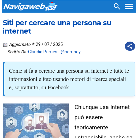
Navigaweb
Siti per cercare una persona su
SEGUICI
HOME
SU:
internet
CHI
APP
SIAMO
Aggiornato il:
29 / 07 / 2025
ANDROID
Scritto Da:
Claudio Pomes
-
@pomhey
CHIEDI
EMAIL
SUPPORTO
Come si fa a cercare una persona su internet e tutte le
TELEGRAM
CONTATTA
informazioni e foto usando motori di ricerca speciali
e, soprattutto, su Facebook
TIKTOK
PIÙ
LETTI
FACEBOOK
Chiunque usa Internet
ULTIMI
POST
YOUTUBE
può essere
ARCHIVIO
X
teoricamente
rintracciabile, anche se