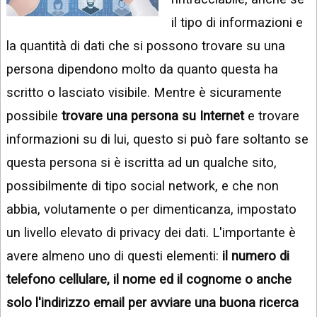
INSTAGRAM
VIDEO
il tipo di informazioni e
GOOGLE
la quantità di dati che si possono trovare su una
NEWS
ARGOMENTI:
persona dipendono molto da quanto questa ha
LINKEDIN
IPHONE
scritto o lasciato visibile. Mentre è sicuramente
ANDROID
possibile
trovare una persona su Internet
e trovare
informazioni su di lui, questo si può fare soltanto se
AI
APPS
questa persona si è iscritta ad un qualche sito,
possibilmente di tipo social network, e che non
APPS
abbia, volutamente o per dimenticanza, impostato
TECNOLOGIA
un livello elevato di privacy dei dati. L'importante è
WINDOWS
avere almeno uno di questi elementi:
il numero di
STRUMENTI
telefono cellulare, il nome ed il cognome o anche
WEB
solo l'indirizzo email per avviare una buona ricerca