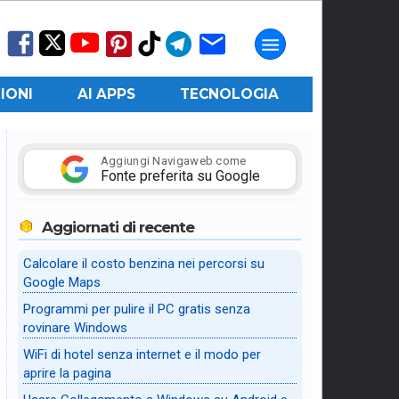
IONI
AI APPS
TECNOLOGIA
Aggiungi Navigaweb come
Fonte preferita su Google
Aggiornati di recente
Calcolare il costo benzina nei percorsi su
Google Maps
Programmi per pulire il PC gratis senza
rovinare Windows
WiFi di hotel senza internet e il modo per
aprire la pagina