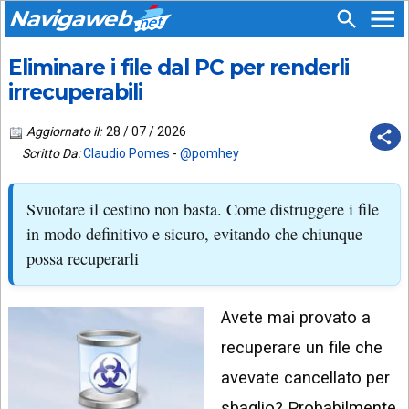
Navigaweb
Eliminare i file dal PC per renderli
SEGUICI
HOME
SU:
irrecuperabili
CHI
APP
SIAMO
Aggiornato il:
28 / 07 / 2026
ANDROID
Scritto Da:
Claudio Pomes
-
@pomhey
CHIEDI
EMAIL
SUPPORTO
Svuotare il cestino non basta. Come distruggere i file
TELEGRAM
CONTATTA
in modo definitivo e sicuro, evitando che chiunque
possa recuperarli
TIKTOK
PIÙ
LETTI
FACEBOOK
Avete mai provato a
ULTIMI
POST
YOUTUBE
recuperare un file che
ARCHIVIO
X
avevate cancellato per
sbaglio? Probabilmente