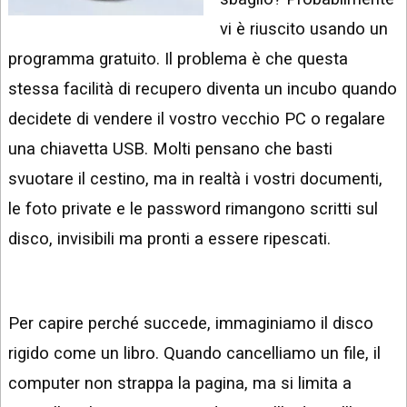
INSTAGRAM
VIDEO
vi è riuscito usando un
GOOGLE
programma gratuito. Il problema è che questa
NEWS
ARGOMENTI:
stessa facilità di recupero diventa un incubo quando
LINKEDIN
IPHONE
decidete di vendere il vostro vecchio PC o regalare
ANDROID
una chiavetta USB. Molti pensano che basti
svuotare il cestino, ma in realtà i vostri documenti,
AI
APPS
le foto private e le password rimangono scritti sul
disco, invisibili ma pronti a essere ripescati.
APPS
TECNOLOGIA
WINDOWS
Per capire perché succede, immaginiamo il disco
rigido come un libro. Quando cancelliamo un file, il
STRUMENTI
WEB
computer non strappa la pagina, ma si limita a