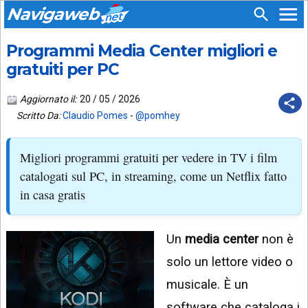
Navigaweb
Programmi Media Center migliori e
SEGUICI
HOME
SU:
gratuiti per PC
CHI
APP
SIAMO
Aggiornato il:
20 / 05 / 2026
ANDROID
Scritto Da:
Claudio Pomes
-
@pomhey
CHIEDI
EMAIL
SUPPORTO
Migliori programmi gratuiti per vedere in TV i film
TELEGRAM
CONTATTA
catalogati sul PC, in streaming, come un Netflix fatto
in casa gratis
TIKTOK
PIÙ
LETTI
FACEBOOK
Un
media center
non è
ULTIMI
POST
YOUTUBE
solo un lettore video o
ARCHIVIO
X
musicale. È un
software che cataloga i