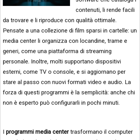
INSTAGRAM
VIDEO
contenuti, li rende facili
GOOGLE
da trovare e li riproduce con qualità ottimale.
NEWS
ARGOMENTI:
Pensate a una collezione di film sparsi in cartelle: un
LINKEDIN
IPHONE
media center li organizza con locandine, trame e
ANDROID
generi, come una piattaforma di streaming
personale. Inoltre, molti supportano dispositivi
AI
APPS
esterni, come TV o console, e si aggiornano per
stare al passo con nuovi formati video e audio. La
APPS
forza di questi programmi è la semplicità: anche chi
TECNOLOGIA
non è esperto può configurarli in pochi minuti.
WINDOWS
STRUMENTI
WEB
I
programmi media center
trasformano il computer