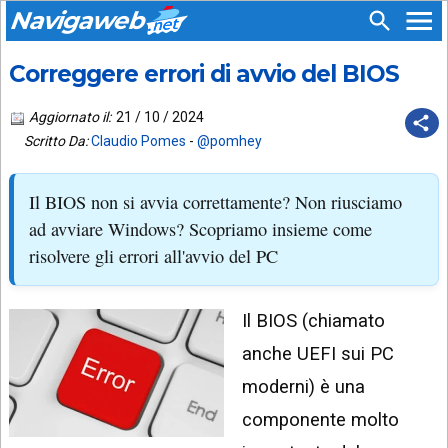
Navigaweb
Correggere errori di avvio del BIOS
SEGUICI
HOME
SU:
Aggiornato il:
21 / 10 / 2024
CHI
APP
SIAMO
Scritto Da:
Claudio Pomes
-
@pomhey
ANDROID
CHIEDI
Il BIOS non si avvia correttamente? Non riusciamo
EMAIL
SUPPORTO
ad avviare Windows? Scopriamo insieme come
TELEGRAM
CONTATTA
risolvere gli errori all'avvio del PC
TIKTOK
PIÙ
LETTI
Il BIOS (chiamato
FACEBOOK
ULTIMI
anche UEFI sui PC
POST
YOUTUBE
moderni) è una
ARCHIVIO
X
componente molto