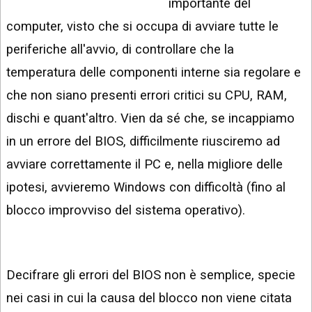
importante del
INSTAGRAM
VIDEO
computer, visto che si occupa di avviare tutte le
GOOGLE
NEWS
periferiche all'avvio, di controllare che la
ARGOMENTI:
temperatura delle componenti interne sia regolare e
LINKEDIN
IPHONE
che non siano presenti errori critici su CPU, RAM,
ANDROID
dischi e quant'altro. Vien da sé che, se incappiamo
in un errore del BIOS, difficilmente riusciremo ad
AI
APPS
avviare correttamente il PC e, nella migliore delle
APPS
ipotesi, avvieremo Windows con difficoltà (fino al
blocco improvviso del sistema operativo).
TECNOLOGIA
WINDOWS
STRUMENTI
Decifrare gli errori del BIOS non è semplice, specie
WEB
nei casi in cui la causa del blocco non viene citata