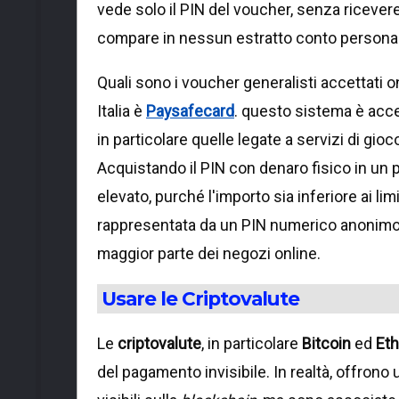
vede solo il PIN del voucher, senza ricevere 
compare in nessun estratto conto personale
Quali sono i voucher generalisti accettati o
Italia è
Paysafecard
. questo sistema è acce
in particolare quelle legate a servizi di gio
Acquistando il PIN con denaro fisico in un 
elevato, purché l'importo sia inferiore ai lim
rappresentata da un PIN numerico anonimo.
maggior parte dei negozi online.
Usare le Criptovalute
Le
criptovalute
, in particolare
Bitcoin
ed
Et
del pagamento invisibile. In realtà, offrono