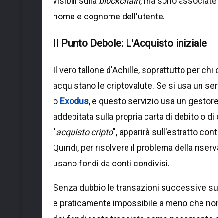
visibili sulla
blockchain
, ma sono associate a
nome e cognome dell'utente.
Il Punto Debole: L'Acquisto iniziale
Il vero tallone d'Achille, soprattutto per chi
acquistano le criptovalute. Se si usa un ser
o
Exodus
, e questo servizio usa un gesto
addebitata sulla propria carta di debito o d
"
acquisto cripto
", apparirà sull'estratto con
Quindi, per risolvere il problema della rise
usano fondi da conti condivisi.
Senza dubbio le transazioni successive su
e praticamente impossibile a meno che non s