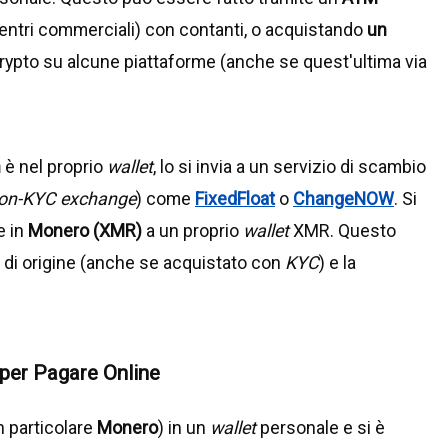
 centri commerciali) con contanti, o acquistando
un
crypto su alcune piattaforme (anche se quest'ultima via
n
è nel proprio
wallet
, lo si invia a un servizio di scambio
on-KYC exchange
) come
FixedFloat
o
ChangeNOW
. Si
e in
Monero (XMR)
a un proprio
wallet
XMR. Questo
n di origine (anche se acquistato con
KYC
) e la
per Pagare Online
n particolare
Monero
) in un
wallet
personale e si è