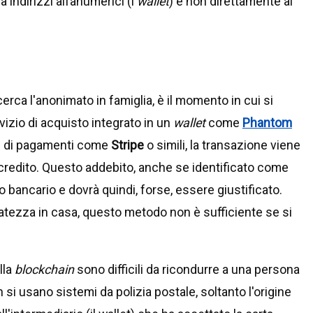
 indirizzi alfanumerici (i
wallet
) e non direttamente al
 cerca l'anonimato in famiglia, è il momento in cui si
vizio di acquisto integrato in un
wallet
come
Phantom
re di pagamenti come
Stripe
o simili, la transazione viene
i credito. Questo addebito, anche se identificato come
to bancario e dovrà quindi, forse, essere giustificato.
rvatezza in casa, questo metodo non è sufficiente se si
lla
blockchain
sono difficili da ricondurre a una persona
i usano sistemi da polizia postale, soltanto l'origine