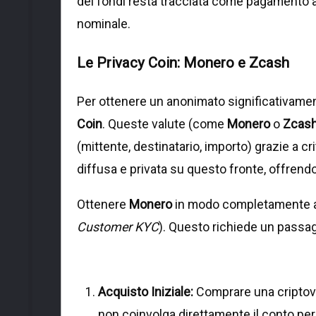
dei fondi resta tracciata come pagamento all
nominale.
Le Privacy Coin: Monero e Zcash
Per ottenere un anonimato significativame
Coin
. Queste valute (come
Monero
o
Zcas
(mittente, destinatario, importo) grazie a cr
diffusa e privata su questo fronte, offrend
Ottenere
Monero
in modo completamente an
Customer
KYC
). Questo richiede un passa
Acquisto Iniziale:
Comprare una criptov
non coinvolga direttamente il conto pe