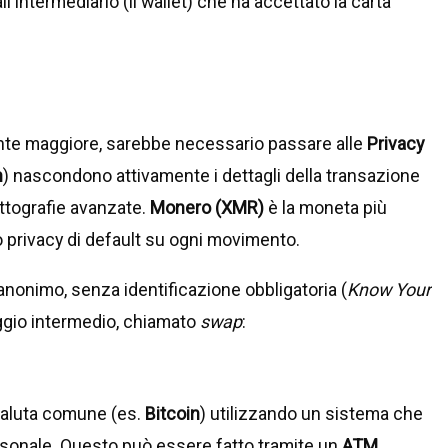
'intermediario (il wallet) che ha accettato la carta
nte maggiore, sarebbe necessario passare alle
Privacy
h
) nascondono attivamente i dettagli della transazione
ittografie avanzate.
Monero (XMR)
è la moneta più
o privacy di default su ogni movimento.
onimo, senza identificazione obbligatoria (
Know Your
ggio intermedio, chiamato
swap
:
aluta comune (es.
Bitcoin
) utilizzando un sistema che
rsonale. Questo può essere fatto tramite un
ATM