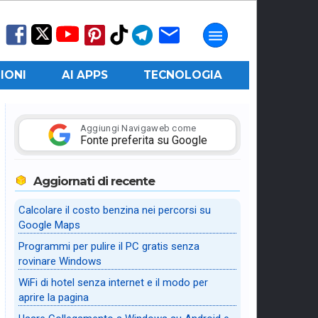
IONI
AI APPS
TECNOLOGIA
Aggiungi Navigaweb come
Fonte preferita su Google
Aggiornati di recente
Calcolare il costo benzina nei percorsi su
Google Maps
Programmi per pulire il PC gratis senza
rovinare Windows
WiFi di hotel senza internet e il modo per
aprire la pagina