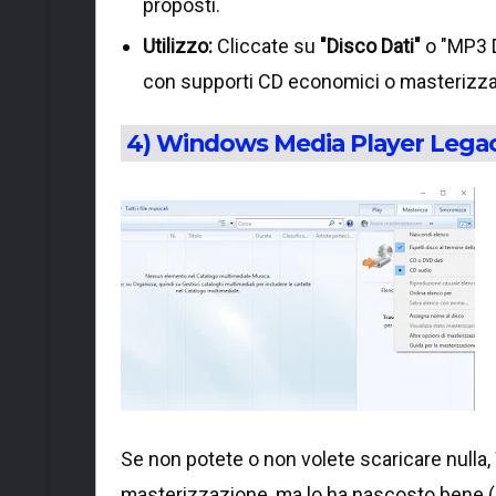
proposti.
Utilizzo:
Cliccate su
"Disco Dati"
o "MP3 D
con supporti CD economici o masterizzato
4) Windows Media Player Legacy
Se non potete o non volete scaricare nulla,
masterizzazione, ma lo ha nascosto bene (s