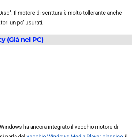
isc". Il motore di scrittura è molto tollerante anche
ri un po' usurati.
 (Già nel PC)
 Windows ha ancora integrato il vecchio motore di
i parla del
vecchio Windows Media Player classico
, il