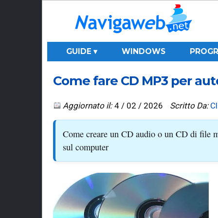
GUIDE ▾
WINDOWS
PROGR
Come fare CD MP3 per aut
Aggiornato il:
4 / 02 / 2026
Scritto Da:
C
Come creare un CD audio o un CD di file m
sul computer