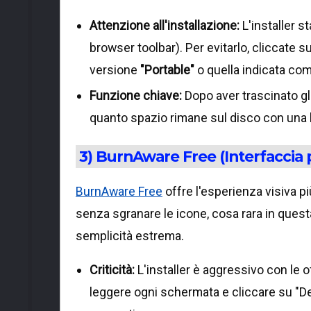
Attenzione all'installazione:
L'installer s
browser toolbar). Per evitarlo, cliccate su
versione
"Portable"
o quella indicata co
Funzione chiave:
Dopo aver trascinato gli
quanto spazio rimane sul disco con una b
3) BurnAware Free (Interfaccia p
BurnAware Free
offre l'esperienza visiva pi
senza sgranare le icone, cosa rara in questa
semplicità estrema.
Criticità:
L'installer è aggressivo con le o
leggere ogni schermata e cliccare su "Dec