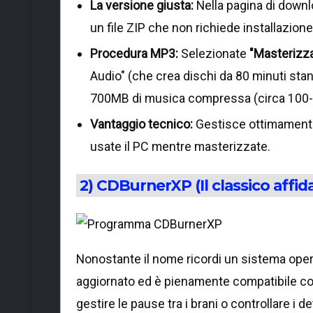
La versione giusta:
Nella pagina di downl
un file ZIP che non richiede installazione:
Procedura MP3:
Selezionate
"Masterizza 
Audio" (che crea dischi da 80 minuti stan
700MB di musica compressa (circa 100-1
Vantaggio tecnico:
Gestisce ottimamente i
usate il PC mentre masterizzate.
2) CDBurnerXP (Il classico affida
Nonostante il nome ricordi un sistema opera
aggiornato ed è pienamente compatibile co
gestire le pause tra i brani o controllare i de