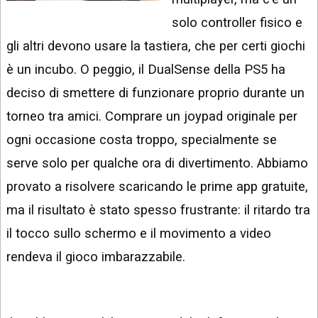
INSTAGRAM
VIDEO
solo controller fisico e
GOOGLE
gli altri devono usare la tastiera, che per certi giochi
NEWS
ARGOMENTI:
è un incubo. O peggio, il DualSense della PS5 ha
LINKEDIN
IPHONE
deciso di smettere di funzionare proprio durante un
ANDROID
torneo tra amici. Comprare un joypad originale per
ogni occasione costa troppo, specialmente se
AI
APPS
serve solo per qualche ora di divertimento. Abbiamo
provato a risolvere scaricando le prime app gratuite,
APPS
ma il risultato è stato spesso frustrante: il ritardo tra
TECNOLOGIA
il tocco sullo schermo e il movimento a video
WINDOWS
rendeva il gioco imbarazzabile.
STRUMENTI
WEB