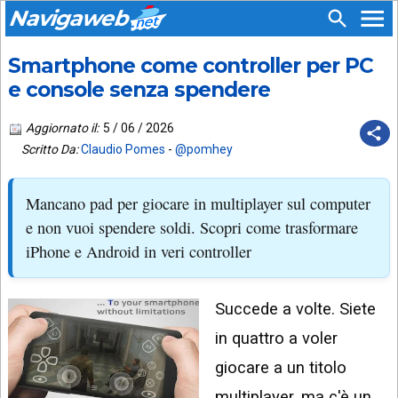
Navigaweb
Smartphone come controller per PC
SEGUICI
HOME
SU:
e console senza spendere
CHI
APP
SIAMO
Aggiornato il:
5 / 06 / 2026
ANDROID
Scritto Da:
Claudio Pomes
-
@pomhey
CHIEDI
EMAIL
SUPPORTO
Mancano pad per giocare in multiplayer sul computer
TELEGRAM
CONTATTA
e non vuoi spendere soldi. Scopri come trasformare
iPhone e Android in veri controller
TIKTOK
PIÙ
LETTI
FACEBOOK
Succede a volte. Siete
ULTIMI
POST
YOUTUBE
in quattro a voler
ARCHIVIO
X
giocare a un titolo
multiplayer, ma c'è un