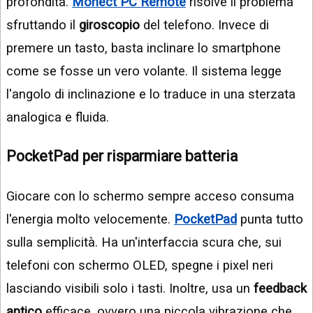
profondità.
Monect PC Remote
risolve il problema
sfruttando il
giroscopio
del telefono. Invece di
premere un tasto, basta inclinare lo smartphone
come se fosse un vero volante. Il sistema legge
l'angolo di inclinazione e lo traduce in una sterzata
analogica e fluida.
PocketPad per risparmiare batteria
Giocare con lo schermo sempre acceso consuma
l'energia molto velocemente.
PocketPad
punta tutto
sulla semplicità. Ha un'interfaccia scura che, sui
telefoni con schermo OLED, spegne i pixel neri
lasciando visibili solo i tasti. Inoltre, usa un
feedback
aptico
efficace, ovvero una piccola vibrazione che