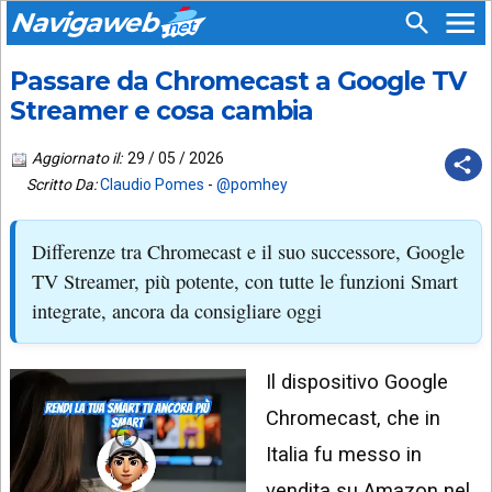
Navigaweb
Passare da Chromecast a Google TV
SEGUICI
HOME
SU:
Streamer e cosa cambia
CHI
APP
SIAMO
Aggiornato il:
29 / 05 / 2026
ANDROID
Scritto Da:
Claudio Pomes
-
@pomhey
CHIEDI
EMAIL
SUPPORTO
Differenze tra Chromecast e il suo successore, Google
TELEGRAM
CONTATTA
TV Streamer, più potente, con tutte le funzioni Smart
integrate, ancora da consigliare oggi
TIKTOK
PIÙ
LETTI
FACEBOOK
Il dispositivo Google
ULTIMI
POST
YOUTUBE
Chromecast, che in
ARCHIVIO
X
Italia fu messo in
vendita su Amazon nel