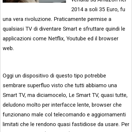
INSTAGRAM
VIDEO
2014 a soli 35 Euro, fu
GOOGLE
una vera rivoluzione. Praticamente permise a
NEWS
ARGOMENTI:
qualsiasi TV di diventare Smart e sfruttare quindi le
LINKEDIN
IPHONE
applicazioni come Netflix, Youtube ed il browser
ANDROID
web.
AI
APPS
Oggi un dispositivo di questo tipo potrebbe
APPS
sembrare superfluo visto che tutti abbiamo una
TECNOLOGIA
Smart TV, ma diciamocelo, Le Smart TV, quasi tutte,
WINDOWS
deludono molto per interfacce lente, browser che
funzionano male col telecomando e aggiornamenti
STRUMENTI
WEB
limitati che le rendono quasi fastidiose da usare. Per