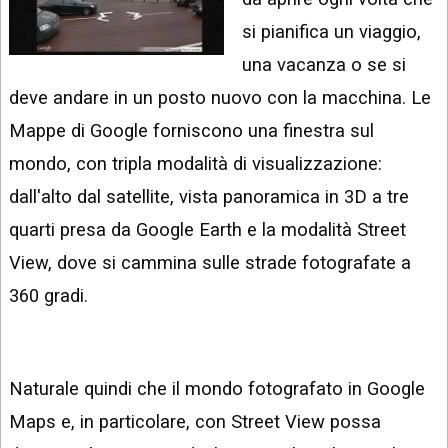
INSTAGRAM
VIDEO
si pianifica un viaggio,
GOOGLE
una vacanza o se si
NEWS
ARGOMENTI:
deve andare in un posto nuovo con la macchina. Le
LINKEDIN
IPHONE
Mappe di Google forniscono una finestra sul
ANDROID
mondo, con tripla modalità di visualizzazione:
dall'alto dal satellite, vista panoramica in 3D a tre
AI
APPS
quarti presa da Google Earth e la modalità Street
View, dove si cammina sulle strade fotografate a
APPS
360 gradi.
TECNOLOGIA
WINDOWS
Naturale quindi che il mondo fotografato in Google
STRUMENTI
WEB
Maps e, in particolare, con Street View possa