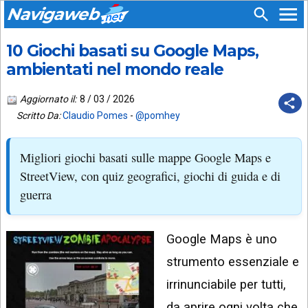
Navigaweb
10 Giochi basati su Google Maps,
SEGUICI
HOME
SU:
ambientati nel mondo reale
CHI
APP
SIAMO
Aggiornato il:
8 / 03 / 2026
ANDROID
Scritto Da:
Claudio Pomes
-
@pomhey
CHIEDI
EMAIL
SUPPORTO
Migliori giochi basati sulle mappe Google Maps e
TELEGRAM
CONTATTA
StreetView, con quiz geografici, giochi di guida e di
guerra
TIKTOK
PIÙ
LETTI
FACEBOOK
Google Maps è uno
ULTIMI
POST
YOUTUBE
strumento essenziale e
ARCHIVIO
X
irrinunciabile per tutti,
da aprire ogni volta che