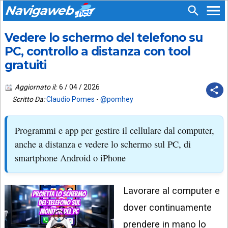
Navigaweb
Vedere lo schermo del telefono su
SEGUICI
HOME
SU:
PC, controllo a distanza con tool
gratuiti
CHI
APP
SIAMO
ANDROID
Aggiornato il:
6 / 04 / 2026
CHIEDI
Scritto Da:
Claudio Pomes
-
@pomhey
EMAIL
SUPPORTO
TELEGRAM
CONTATTA
Programmi e app per gestire il cellulare dal computer,
anche a distanza e vedere lo schermo sul PC, di
TIKTOK
PIÙ
LETTI
smartphone Android o iPhone
FACEBOOK
ULTIMI
POST
YOUTUBE
Lavorare al computer e
dover continuamente
ARCHIVIO
X
prendere in mano lo