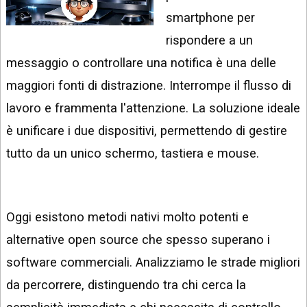
INSTAGRAM
VIDEO
smartphone per
GOOGLE
rispondere a un
NEWS
ARGOMENTI:
messaggio o controllare una notifica è una delle
LINKEDIN
IPHONE
maggiori fonti di distrazione. Interrompe il flusso di
lavoro e frammenta l'attenzione. La soluzione ideale
ANDROID
è unificare i due dispositivi, permettendo di gestire
AI
APPS
tutto da un unico schermo, tastiera e mouse.
APPS
TECNOLOGIA
Oggi esistono metodi nativi molto potenti e
WINDOWS
alternative open source che spesso superano i
software commerciali. Analizziamo le strade migliori
STRUMENTI
WEB
da percorrere, distinguendo tra chi cerca la