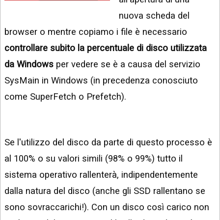
INSTAGRAM
VIDEO
nuova scheda del
GOOGLE
browser o mentre copiamo i file è necessario
NEWS
ARGOMENTI:
controllare subito la percentuale di disco utilizzata
LINKEDIN
IPHONE
da Windows
per vedere se è a causa del servizio
ANDROID
SysMain in Windows (in precedenza conosciuto
come SuperFetch o Prefetch).
AI
APPS
APPS
Se l'utilizzo del disco da parte di questo processo è
TECNOLOGIA
al 100% o su valori simili (98% o 99%) tutto il
WINDOWS
sistema operativo rallenterà, indipendentemente
dalla natura del disco (anche gli SSD rallentano se
STRUMENTI
WEB
sono sovraccarichi!). Con un disco così carico non