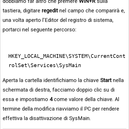
dobbiamo far altro che premere
WIN+R
sulla
tastiera, digitare
regedit
nel campo che comparirà e,
una volta aperto l'Editor del registro di sistema,
portarci nel seguente percorso:
HKEY_LOCAL_MACHINE\SYSTEM\CurrentCont
rolSet\Services\SysMain
Aperta la cartella identifichiamo la chiave
Start
nella
schermata di destra, facciamo doppio clic su di
essa e impostiamo
4
come valore della chiave. Al
termine della modifica riavviamo il PC per rendere
effettiva la disattivazione di SysMain.