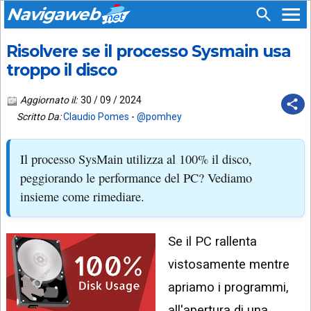
Navigaweb
Risolvere se il processo Sysmain usa
SEGUICI
HOME
SU:
troppo il disco
CHI
APP
SIAMO
Aggiornato il:
30 / 09 / 2024
ANDROID
Scritto Da:
Claudio Pomes
-
@pomhey
CHIEDI
EMAIL
SUPPORTO
Il processo SysMain utilizza al 100% il disco,
TELEGRAM
CONTATTA
peggiorando le performance del PC? Vediamo
insieme come rimediare.
TIKTOK
PIÙ
LETTI
FACEBOOK
Se il PC rallenta
ULTIMI
POST
YOUTUBE
vistosamente mentre
ARCHIVIO
X
apriamo i programmi,
all'apertura di una