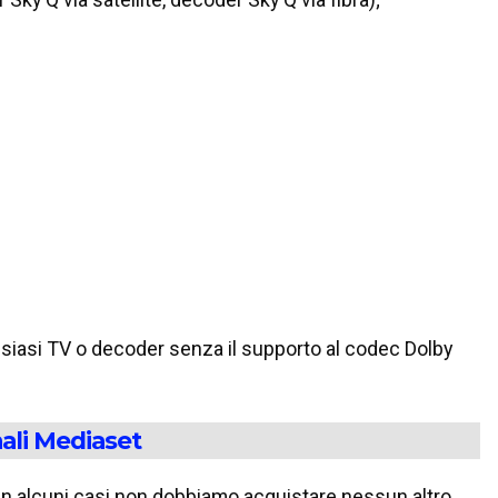
lsiasi TV o decoder senza il supporto al codec Dolby
nali Mediaset
: in alcuni casi non dobbiamo acquistare nessun altro