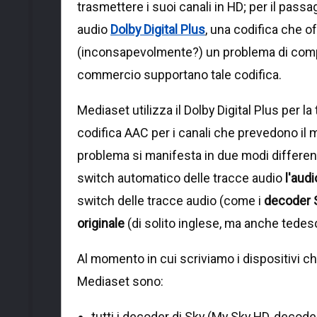
trasmettere i suoi canali in HD; per il pass
audio
Dolby Digital Plus
, una codifica che o
(inconsapevolmente?) un problema di compatib
commercio supportano tale codifica.
Mediaset utilizza il Dolby Digital Plus per la t
codifica AAC per i canali che prevedono il m
problema si manifesta in due modi different
switch automatico delle tracce audio
l'aud
switch delle tracce audio (come i
decoder 
originale
(di solito inglese, ma anche tedesc
Al momento in cui scriviamo i dispositivi c
Mediaset sono:
tutti i decoder di Sky (My Sky HD, decoder