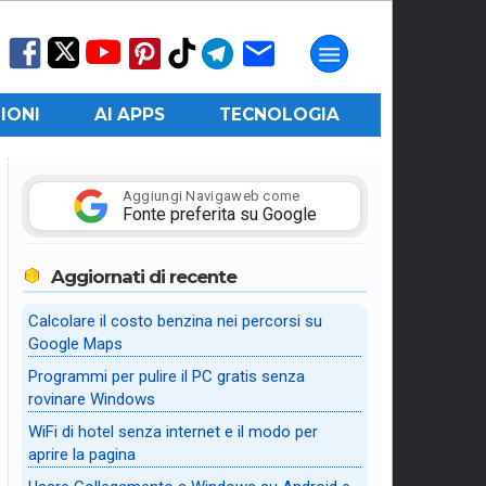
IONI
AI APPS
TECNOLOGIA
Aggiungi Navigaweb come
Fonte preferita su Google
Aggiornati di recente
Calcolare il costo benzina nei percorsi su
Google Maps
Programmi per pulire il PC gratis senza
rovinare Windows
WiFi di hotel senza internet e il modo per
aprire la pagina