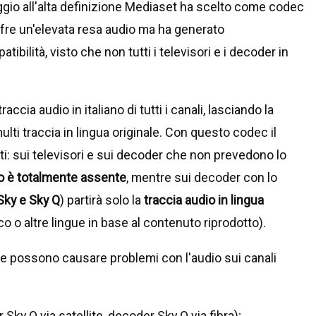
aggio all'alta definizione Mediaset ha scelto come codec
ffre un'elevata resa audio ma ha generato
ilità, visto che non tutti i televisori e i decoder in
raccia audio in italiano di tutti i canali, lasciando la
ulti traccia in lingua originale. Con questo codec il
i: sui televisori e sui decoder che non prevedono lo
io è totalmente assente
, mentre sui decoder con lo
Sky e Sky Q
) partirà solo la
traccia audio in lingua
o o altre lingue in base al contenuto riprodotto).
he possono causare problemi con l'audio sui canali
 Sky Q via satellite, decoder Sky Q via fibra);