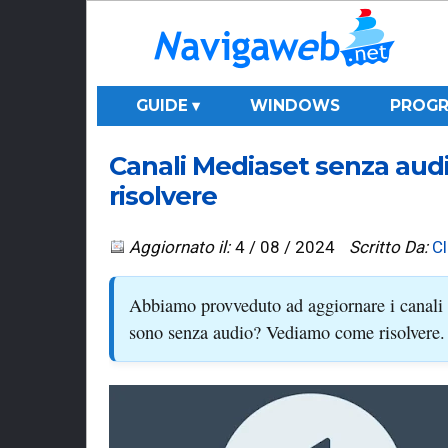
GUIDE ▾
WINDOWS
PROGR
Canali Mediaset senza audi
risolvere
Aggiornato il:
4 / 08 / 2024
Scritto Da:
C
Abbiamo provveduto ad aggiornare i canali T
sono senza audio? Vediamo come risolvere.