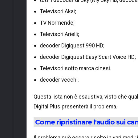
Televisori Akai;
TV Normende;
Televisori Arielli;
decoder Digiquest 990 HD;
decoder Digiquest Easy Scart Voice HD;
Televisori sotto marca cinesi.
decoder vecchi.
Questa lista non è esaustiva, visto che qua
Digital Plus presenterà il problema.
Come ripristinare l'audio sui ca
Il problema può essere risolto in vari modi