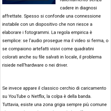
INSTAGRAM
VIDEO
cadere in diagnosi
GOOGLE
affrettate. Spesso si confonde una connessione
NEWS
ARGOMENTI:
instabile con un dispositivo che non riesce a
LINKEDIN
IPHONE
elaborare i fotogrammi. La regola empirica è
ANDROID
semplice: se l'audio prosegue ma il video si ferma, o
se compaiono artefatti visivi come quadratini
AI
APPS
colorati anche su file salvati in locale, il problema
risiede nell'hardware o nei driver.
APPS
TECNOLOGIA
WINDOWS
Se invece appare il classico cerchio di caricamento
su YouTube o Netflix, la colpa è della banda.
STRUMENTI
WEB
Tuttavia, esiste una zona grigia sempre più comune