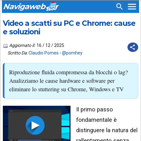
Navigaweb
Video a scatti su PC e Chrome: cause
SEGUICI
HOME
SU:
e soluzioni
CHI
APP
SIAMO
Aggiornato il:
16 / 12 / 2025
ANDROID
Scritto Da:
Claudio Pomes
-
@pomhey
CHIEDI
EMAIL
SUPPORTO
Riproduzione fluida compromessa da blocchi o lag?
TELEGRAM
CONTATTA
Analizziamo le cause hardware e software per
eliminare lo stuttering su Chrome, Windows e TV
TIKTOK
PIÙ
LETTI
FACEBOOK
Il primo passo
ULTIMI
POST
YOUTUBE
fondamentale è
ARCHIVIO
X
distinguere la natura del
rallentamento senza