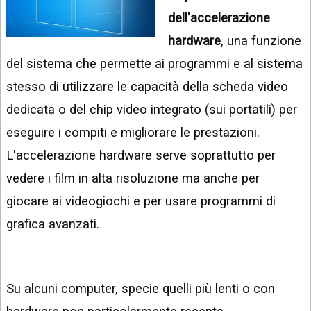
INSTAGRAM
VIDEO
dell'accelerazione
GOOGLE
hardware
, una funzione
NEWS
ARGOMENTI:
del sistema che permette ai programmi e al sistema
LINKEDIN
IPHONE
stesso di utilizzare le capacità della scheda video
dedicata o del chip video integrato (sui portatili) per
ANDROID
eseguire i compiti e migliorare le prestazioni.
AI
APPS
L'accelerazione hardware serve soprattutto per
vedere i film in alta risoluzione ma anche per
APPS
giocare ai videogiochi e per usare programmi di
TECNOLOGIA
grafica avanzati.
WINDOWS
STRUMENTI
WEB
Su alcuni computer, specie quelli più lenti o con