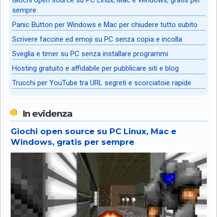
sempre
Panic Button per Windows e Mac per chiudere tutto subito
Scrivere faccine ed emoji su PC senza copia e incolla
Sveglia e timer su PC senza installare programmi
Hosting gratuito e affidabile per pubblicare siti e blog
Trucchi per YouTube tra URL segreti e scorciatoie rapide
In evidenza
Giochi open source su PC Linux, Mac e
Windows, gratis per sempre