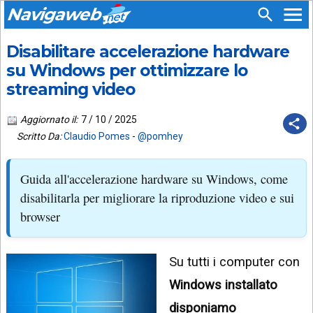
Navigaweb
Disabilitare accelerazione hardware
SEGUICI
HOME
SU:
su Windows per ottimizzare lo
streaming video
CHI
APP
SIAMO
ANDROID
Aggiornato il:
7 / 10 / 2025
CHIEDI
Scritto Da:
Claudio Pomes
-
@pomhey
EMAIL
SUPPORTO
TELEGRAM
CONTATTA
Guida all'accelerazione hardware su Windows, come
disabilitarla per migliorare la riproduzione video e sui
TIKTOK
PIÙ
LETTI
browser
FACEBOOK
ULTIMI
POST
YOUTUBE
Su tutti i computer con
Windows installato
ARCHIVIO
X
disponiamo