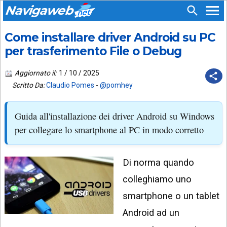
Navigaweb
Come installare driver Android su PC
SEGUICI
HOME
SU:
per trasferimento File o Debug
CHI
APP
SIAMO
Aggiornato il:
1 / 10 / 2025
ANDROID
Scritto Da:
Claudio Pomes
-
@pomhey
CHIEDI
EMAIL
SUPPORTO
Guida all'installazione dei driver Android su Windows
TELEGRAM
CONTATTA
per collegare lo smartphone al PC in modo corretto
TIKTOK
PIÙ
LETTI
Di norma quando
FACEBOOK
ULTIMI
colleghiamo uno
POST
YOUTUBE
smartphone o un tablet
ARCHIVIO
X
Android ad un