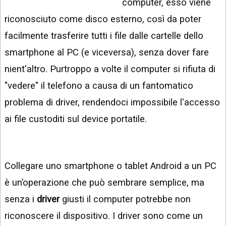
computer, esso viene
INSTAGRAM
VIDEO
riconosciuto come disco esterno, così da poter
GOOGLE
NEWS
facilmente trasferire tutti i file dalle cartelle dello
ARGOMENTI:
smartphone al PC (e viceversa), senza dover fare
LINKEDIN
IPHONE
nient'altro. Purtroppo a volte il computer si rifiuta di
ANDROID
"vedere" il telefono a causa di un fantomatico
problema di driver, rendendoci impossibile l'accesso
AI
APPS
ai file custoditi sul device portatile.
APPS
TECNOLOGIA
Collegare uno smartphone o tablet Android a un PC
WINDOWS
è un’operazione che può sembrare semplice, ma
STRUMENTI
senza i
driver
giusti il computer potrebbe non
WEB
riconoscere il dispositivo. I driver sono come un