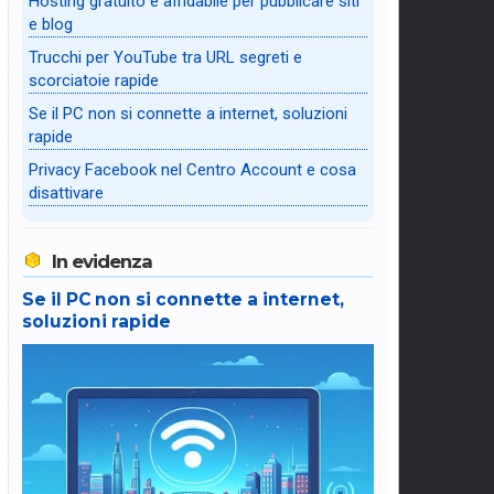
Hosting gratuito e affidabile per pubblicare siti
e blog
Trucchi per YouTube tra URL segreti e
scorciatoie rapide
Se il PC non si connette a internet, soluzioni
rapide
Privacy Facebook nel Centro Account e cosa
disattivare
In evidenza
Se il PC non si connette a internet,
soluzioni rapide