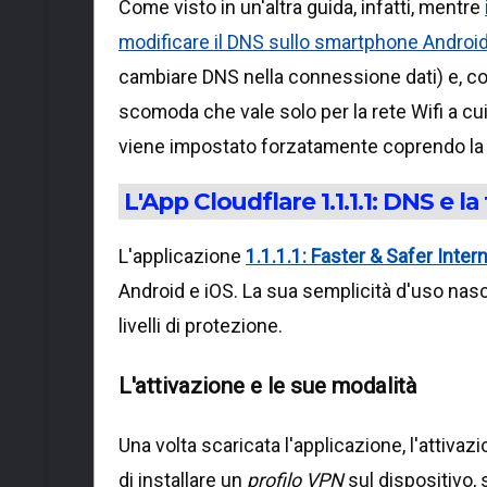
Come visto in un'altra guida, infatti, mentre
modificare il DNS sullo smartphone Androi
cambiare DNS nella connessione dati) e, c
scomoda che vale solo per la rete Wifi a cui
viene impostato forzatamente coprendo la
L'App Cloudflare 1.1.1.1: DNS e 
L'applicazione
1.1.1.1: Faster & Safer Inter
Android e iOS. La sua semplicità d'uso nasc
livelli di protezione.
L'attivazione e le sue modalità
Una volta scaricata l'applicazione, l'attiva
di installare un
profilo VPN
sul dispositivo, 