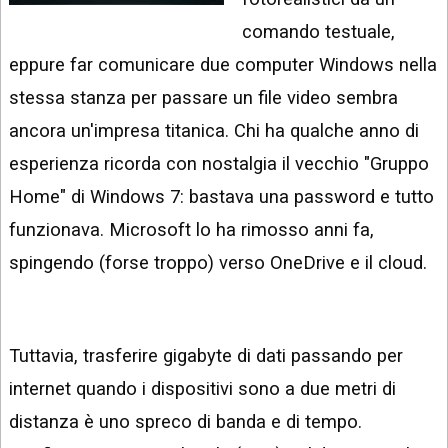
INSTAGRAM
VIDEO
comando testuale,
GOOGLE
eppure far comunicare due computer Windows nella
NEWS
ARGOMENTI:
stessa stanza per passare un file video sembra
LINKEDIN
IPHONE
ancora un'impresa titanica. Chi ha qualche anno di
ANDROID
esperienza ricorda con nostalgia il vecchio "Gruppo
Home" di Windows 7: bastava una password e tutto
AI
APPS
funzionava. Microsoft lo ha rimosso anni fa,
spingendo (forse troppo) verso OneDrive e il cloud.
APPS
TECNOLOGIA
WINDOWS
Tuttavia, trasferire gigabyte di dati passando per
internet quando i dispositivi sono a due metri di
STRUMENTI
WEB
distanza è uno spreco di banda e di tempo.