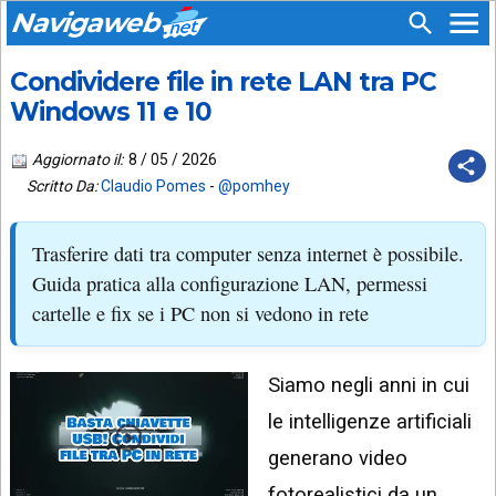
Navigaweb
Condividere file in rete LAN tra PC
SEGUICI
HOME
SU:
Windows 11 e 10
CHI
APP
SIAMO
Aggiornato il:
8 / 05 / 2026
ANDROID
Scritto Da:
Claudio Pomes
-
@pomhey
CHIEDI
EMAIL
SUPPORTO
Trasferire dati tra computer senza internet è possibile.
TELEGRAM
CONTATTA
Guida pratica alla configurazione LAN, permessi
cartelle e fix se i PC non si vedono in rete
TIKTOK
PIÙ
LETTI
FACEBOOK
Siamo negli anni in cui
ULTIMI
POST
YOUTUBE
le intelligenze artificiali
ARCHIVIO
X
generano video
fotorealistici da un