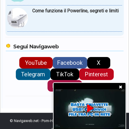
Come funziona il Powerline, segreti e limiti
Segui Navigaweb
YouTube
Facebook
X
Telegram
TikTok
Pinterest
Instagram
✖
©
Navigaweb.net - Pom-HeyWEB!
© 2026, diritti riservati di
Claudio
Pomes