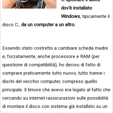
INSTAGRAM
VIDEO
dov'è installato
GOOGLE
Windows
, tipicamente il
NEWS
ARGOMENTI:
disco C:,
da un computer a un altro
.
LINKEDIN
IPHONE
ANDROID
Essendo stato costretto a cambiare scheda madre
AI
APPS
e, forzatamente, anche processore e RAM (per
questione di compatibilità), ho deciso di fatto di
APPS
comprare praticamente tutto nuovo, tutto tranne i
TECNOLOGIA
dischi del vecchio computer, compreso quello
WINDOWS
principale. Il timore che avevo era legato al fatto che
cercando su internet rassicurazioni sulle possibilità
STRUMENTI
WEB
di montare il disco con sistema già installato su un