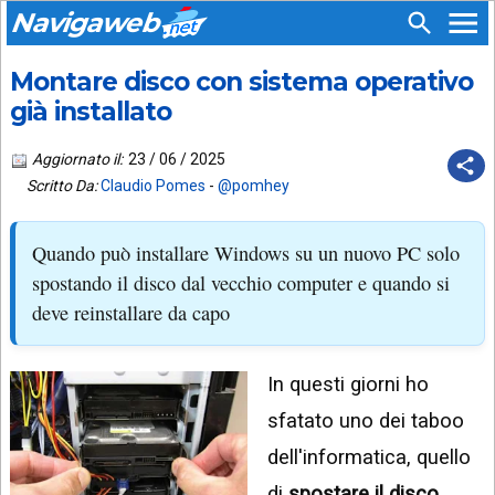
Navigaweb
Montare disco con sistema operativo
SEGUICI
HOME
SU:
già installato
CHI
APP
SIAMO
Aggiornato il:
23 / 06 / 2025
ANDROID
Scritto Da:
Claudio Pomes
-
@pomhey
CHIEDI
EMAIL
SUPPORTO
Quando può installare Windows su un nuovo PC solo
TELEGRAM
CONTATTA
spostando il disco dal vecchio computer e quando si
deve reinstallare da capo
TIKTOK
PIÙ
LETTI
FACEBOOK
In questi giorni ho
ULTIMI
POST
YOUTUBE
sfatato uno dei taboo
ARCHIVIO
X
dell'informatica, quello
di
spostare il disco