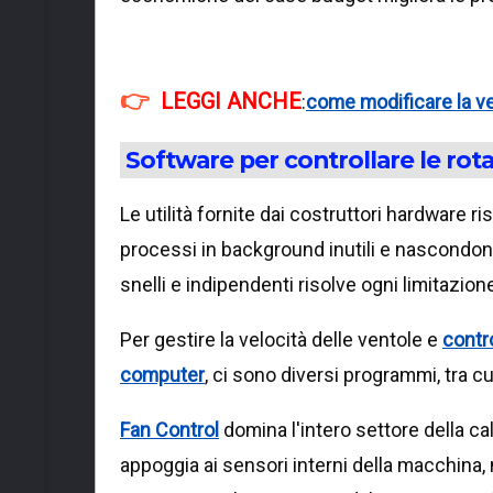
LEGGI ANCHE
:
come modificare la ve
Software per controllare le rota
Le utilità fornite dai costruttori hardware 
processi in background inutili e nascondono i
snelli e indipendenti risolve ogni limitazion
Per gestire la velocità delle ventole e
contr
computer
, ci sono diversi programmi, tra c
Fan Control
domina l'intero settore della c
appoggia ai sensori interni della macchina, 