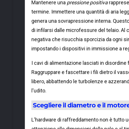
Mantenere una
pressione positiva
rappresen
termine. Immettere una quantità di aria leg
genera una sovrapressione interna. Questo
di infilarsi dalle microfessure del telaio. A
negativa che risucchia sporcizia da ogni sin
impostando i dispositivi in immissione a reg
I cavi di alimentazione lasciati in disordi
Raggruppare e fascettare i fili dietro il v
libero, abbattendo le turbolenze e azzerando
l'udito.
Scegliere il diametro e il motor
L'hardware di raffreddamento non è tutto ug
attenzione alle dimensioni delle pale e al ti