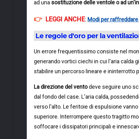
ad una
sostituzione delle ventole o ad un'in
LEGGI ANCHE
:
Modi per raffreddare 
Le regole d'oro per la ventilazi
Un errore frequentissimo consiste nel mont
generando vortici ciechi in cui l'aria calda
stabilire un percorso lineare e ininterrotto 
La direzione del vento
deve seguire uno sche
dal fondo del case. L'aria calda, possedend
verso l'alto. Le feritoie di espulsione vann
superiore. Interrompere questo tragitto mon
soffocare i dissipatori principali e innes