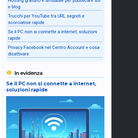
Hosting gratuito e affidabile per pubblicare siti
e blog
Trucchi per YouTube tra URL segreti e
scorciatoie rapide
Se il PC non si connette a internet, soluzioni
rapide
Privacy Facebook nel Centro Account e cosa
disattivare
In evidenza
Se il PC non si connette a internet,
soluzioni rapide