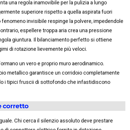
ta una regola inamovibile per la pulizia a lungo
germente superiore rispetto a quella aspirata fuori
 fenomeno invisibile respinge la polvere, impedendole
l contrario, espellere troppa aria crea una pressione
gola giuntura. Il bilanciamento perfetto si ottiene
imi di rotazione lievemente più veloci.
ne formano un vero e proprio muro aerodinamico.
assoio metallico garantisce un corridoio completamente
 i tipici fruscii di sottofondo che infastidiscono
e corretto
uale. Chi cerca il silenzio assoluto deve prestare
po di connettore elettrico fornito in dotazione.