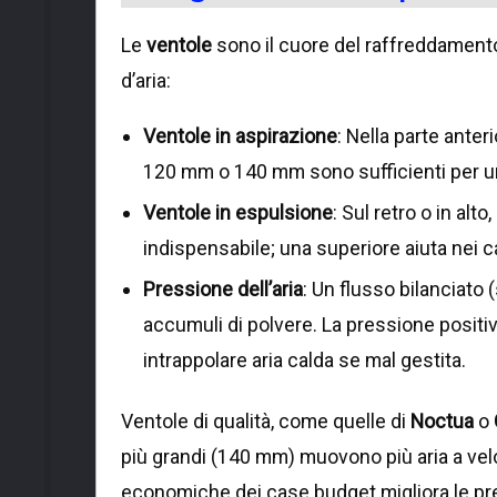
Le
ventole
sono il cuore del raffreddamento.
d’aria:
Ventole in aspirazione
: Nella parte anter
120 mm o 140 mm sono sufficienti per u
Ventole in espulsione
: Sul retro o in alt
indispensabile; una superiore aiuta nei c
Pressione dell’aria
: Un flusso bilanciato
accumuli di polvere. La pressione positiv
intrappolare aria calda se mal gestita.
Ventole di qualità, come quelle di
Noctua
o
più grandi (140 mm) muovono più aria a veloc
economiche dei case budget migliora le pre