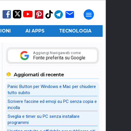
IONI
AI APPS
TECNOLOGIA
Aggiungi Navigaweb come
Fonte preferita su Google
Aggiornati di recente
Panic Button per Windows e Mac per chiudere
tutto subito
Scrivere faccine ed emoji su PC senza copia e
incolla
Sveglia e timer su PC senza installare
programmi