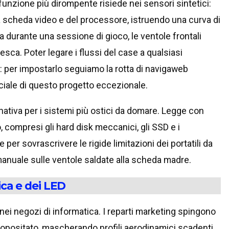
 funzione più dirompente risiede nei sensori sintetici:
 scheda video e del processore, istruendo una curva di
a durante una sessione di gioco, le ventole frontali
esca. Poter legare i flussi del case a qualsiasi
 per impostarlo seguiamo la rotta di navigaweb
iciale di questo progetto eccezionale.
ativa per i sistemi più ostici da domare. Legge con
, compresi gli hard disk meccanici, gli SSD e i
e per sovrascrivere le rigide limitazioni dei portatili da
manuale sulle ventole saldate alla scheda madre.
ica e dei LED
i negozi di informatica. I reparti marketing spingono
propositato, mascherando profili aerodinamici scadenti.