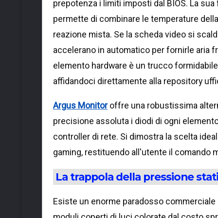
prepotenza i limiti imposti dal BIOS. La sua
permette di combinare le temperature della
reazione mista. Se la scheda video si scald
accelerano in automatico per fornirle aria fr
elemento hardware è un trucco formidabile:
affidandoci direttamente alla repository uff
Argus Monitor
offre una robustissima altern
precisione assoluta i diodi di ogni elemento
controller di rete. Si dimostra la scelta ideal
gaming, restituendo all'utente il comando 
La trappola della pressione stat
Esiste un enorme paradosso commerciale ne
moduli coperti di luci colorate dal costo s