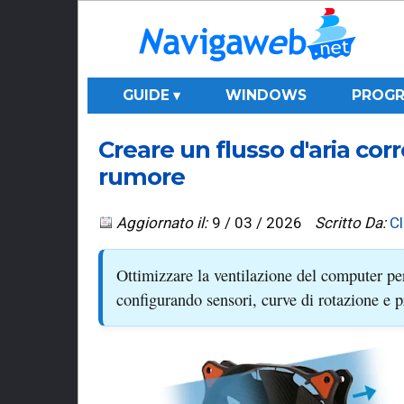
GUIDE ▾
WINDOWS
PROGR
Creare un flusso d'aria cor
rumore
Aggiornato il:
9 / 03 / 2026
Scritto Da:
C
Ottimizzare la ventilazione del computer per 
configurando sensori, curve di rotazione e p