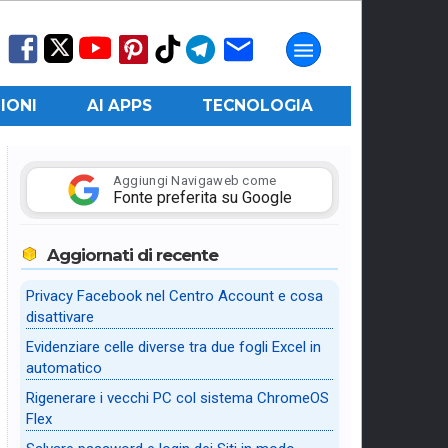
IONI
AI APPS
TECNOLOGIA
Aggiungi Navigaweb come
Fonte preferita su Google
Aggiornati di recente
Privacy Facebook nel Centro Account e cosa
disattivare
Evidenziare celle diverse tra due fogli Excel in
automatico
Rigenerare i vecchi PC col sistema ChromeOS
Flex