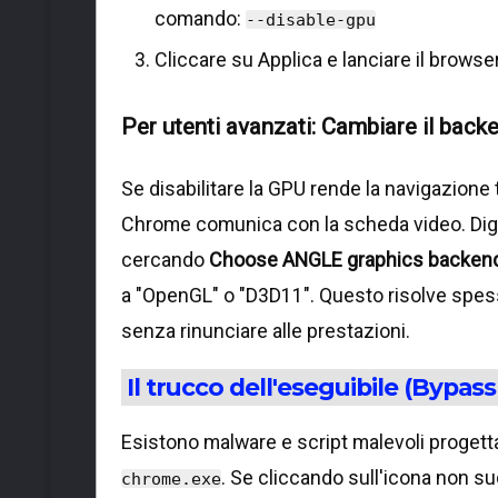
comando:
--disable-gpu
Cliccare su Applica e lanciare il browser
Per utenti avanzati: Cambiare il ba
Se disabilitare la GPU rende la navigazione 
Chrome comunica con la scheda video. Di
cercando
Choose ANGLE graphics backen
a "OpenGL" o "D3D11". Questo risolve spesso
senza rinunciare alle prestazioni.
Il trucco dell'eseguibile (Bypas
Esistono malware e script malevoli progett
. Se cliccando sull'icona non 
chrome.exe