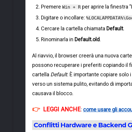
Premere
per aprire la finestra 
Win + R
Digitare o incollare:
%LOCALAPPDATA%\Go
Cercare la cartella chiamata
Default
.
Rinominarla in
Default.old
.
Al riavvio, il browser creerà una nuova carte
possono recuperare i preferiti copiando il f
cartella
Default
. È importante copiare solo 
verso un sistema pulito, evitando di impor
causava il blocco.
LEGGI ANCHE
:
come usare gli acco
Conflitti Hardware e Backend G