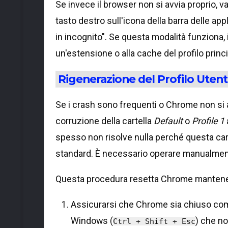
Se invece il browser non si avvia proprio, va
tasto destro sull'icona della barra delle ap
in incognito". Se questa modalità funziona, 
un'estensione o alla cache del profilo princi
Rigenerazione del Profilo Uten
Se i crash sono frequenti o Chrome non si a
corruzione della cartella
Default
o
Profile 1
spesso non risolve nulla perché questa cart
standard. È necessario operare manualmen
Questa procedura resetta Chrome mantenendo
Assicurarsi che Chrome sia chiuso comp
Windows (
) che n
Ctrl + Shift + Esc