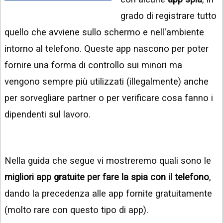
INSTAGRAM
VIDEO
grado di registrare tutto
GOOGLE
quello che avviene sullo schermo e nell'ambiente
NEWS
ARGOMENTI:
intorno al telefono. Queste app nascono per poter
LINKEDIN
IPHONE
fornire una forma di controllo sui minori ma
ANDROID
vengono sempre più utilizzati (illegalmente) anche
per sorvegliare partner o per verificare cosa fanno i
AI
APPS
dipendenti sul lavoro.
APPS
TECNOLOGIA
Nella guida che segue vi mostreremo quali sono le
WINDOWS
migliori app gratuite per fare la spia con il telefono
,
dando la precedenza alle app fornite gratuitamente
STRUMENTI
WEB
(molto rare con questo tipo di app).