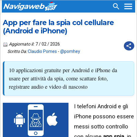
Navigaweb
App per fare la spia col cellulare
SEGUICI
HOME
SU:
(Android e iPhone)
CHI
APP
SIAMO
Aggiornato il:
7 / 02 / 2026
ANDROID
Scritto Da:
Claudio Pomes
-
@pomhey
CHIEDI
EMAIL
SUPPORTO
10 applicazioni gratuite per Android e iPhone da
TELEGRAM
CONTATTA
usare per attività da spia, come scattare foto,
registrare audio e video di nascosto
TIKTOK
PIÙ
LETTI
FACEBOOK
I telefoni Android e gli
ULTIMI
POST
YOUTUBE
iPhone possono essere
ARCHIVIO
X
messi sotto controllo
con alcune
app spia
, in