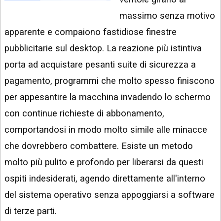
INSTAGRAM
VIDEO
massimo senza motivo
GOOGLE
apparente e compaiono fastidiose finestre
NEWS
ARGOMENTI:
pubblicitarie sul desktop. La reazione più istintiva
LINKEDIN
IPHONE
porta ad acquistare pesanti suite di sicurezza a
ANDROID
pagamento, programmi che molto spesso finiscono
per appesantire la macchina invadendo lo schermo
AI
APPS
con continue richieste di abbonamento,
comportandosi in modo molto simile alle minacce
APPS
che dovrebbero combattere. Esiste un metodo
TECNOLOGIA
molto più pulito e profondo per liberarsi da questi
WINDOWS
ospiti indesiderati, agendo direttamente all'interno
STRUMENTI
del sistema operativo senza appoggiarsi a software
WEB
di terze parti.