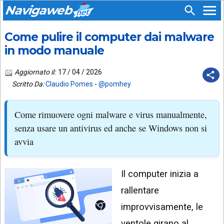
Navigaweb
Come pulire il computer dai malware
SEGUICI
HOME
SU:
in modo manuale
CHI
APP
SIAMO
Aggiornato il:
17 / 04 / 2026
ANDROID
Scritto Da:
Claudio Pomes
-
@pomhey
CHIEDI
EMAIL
SUPPORTO
Come rimuovere ogni malware e virus manualmente,
TELEGRAM
CONTATTA
senza usare un antivirus ed anche se Windows non si
avvia
TIKTOK
PIÙ
LETTI
FACEBOOK
Il computer inizia a
ULTIMI
POST
YOUTUBE
rallentare
ARCHIVIO
X
improvvisamente, le
ventole girano al