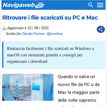
Navigaweb
Ritrovare i file scaricati su PC e Mac
SEGUICI
HOME
SU:
Aggiornato il:
22 / 08 / 2025
CHI
APP
SIAMO
Scritto Da:
Claudio Pomes
-
@pomhey
ANDROID
CHIEDI
Rintraccia facilmente i file scaricati su Windows e
EMAIL
SUPPORTO
macOS con strumenti gratuiti e consigli per
TELEGRAM
CONTATTA
organizzare i download
TIKTOK
PIÙ
LETTI
Quando si salva un
FACEBOOK
ULTIMI
nuovo file da PC o da
POST
YOUTUBE
Mac la maggior parte
ARCHIVIO
X
delle volte sapremo