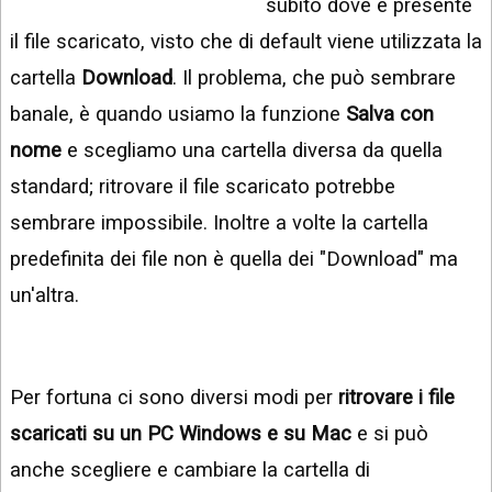
subito dove è presente
INSTAGRAM
VIDEO
il file scaricato, visto che di default viene utilizzata la
GOOGLE
NEWS
cartella
Download
. Il problema, che può sembrare
ARGOMENTI:
banale, è quando usiamo la funzione
Salva con
LINKEDIN
IPHONE
nome
e scegliamo una cartella diversa da quella
ANDROID
standard; ritrovare il file scaricato potrebbe
sembrare impossibile. Inoltre a volte la cartella
AI
APPS
predefinita dei file non è quella dei "Download" ma
APPS
un'altra.
TECNOLOGIA
WINDOWS
Per fortuna ci sono diversi modi per
ritrovare i file
STRUMENTI
scaricati su un PC Windows e su Mac
e si può
WEB
anche scegliere e cambiare la cartella di