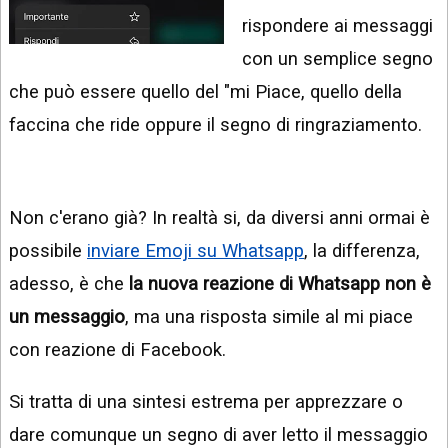
INSTAGRAM
VIDEO
rispondere ai messaggi
GOOGLE
con un semplice segno
NEWS
ARGOMENTI:
che può essere quello del "mi Piace, quello della
LINKEDIN
IPHONE
faccina che ride oppure il segno di ringraziamento.
ANDROID
AI
Non c'erano già? In realtà si, da diversi anni ormai è
APPS
possibile
inviare Emoji su Whatsapp
, la differenza,
APPS
adesso, è che
la nuova reazione di Whatsapp non è
TECNOLOGIA
un messaggio
, ma una risposta simile al mi piace
WINDOWS
con reazione di Facebook.
STRUMENTI
Si tratta di una sintesi estrema per apprezzare o
WEB
dare comunque un segno di aver letto il messaggio