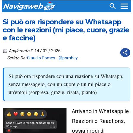
Navigaweb
Si può ora rispondere su Whatsapp
SEGUICI
HOME
SU:
con le reazioni (mi piace, cuore, grazie
e faccine)
CHI
APP
SIAMO
ANDROID
Aggiornato il:
14 / 02 / 2026
CHIEDI
Scritto Da:
Claudio Pomes
-
@pomhey
EMAIL
SUPPORTO
TELEGRAM
CONTATTA
Si può ora rispondere con una reazione su Whatsapp,
senza messaggio, con un cuore o un mi piace o
TIKTOK
PIÙ
LETTI
un'emoji (sorpresa, grazie, risata, pianto)
FACEBOOK
ULTIMI
POST
YOUTUBE
Arrivano in Whatsapp le
Reazioni o Reactions,
ARCHIVIO
X
ossia modi di