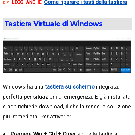
:
Come riparare i tasti della tastiera
LEGGI ANCHE
Tastiera Virtuale di Windows
Windows ha una
tastiera su schermo
integrata,
perfetta per situazioni di emergenza. È già installata
e non richiede download, il che la rende la soluzione
più immediata. Per attivarla:
Premere
Win + Ctrl + O
per aprire la tastiera