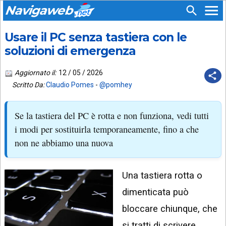
Navigaweb
Usare il PC senza tastiera con le
SEGUICI
HOME
SU:
soluzioni di emergenza
CHI
APP
SIAMO
Aggiornato il:
12 / 05 / 2026
ANDROID
Scritto Da:
Claudio Pomes
-
@pomhey
CHIEDI
EMAIL
SUPPORTO
Se la tastiera del PC è rotta e non funziona, vedi tutti
TELEGRAM
CONTATTA
i modi per sostituirla temporaneamente, fino a che
non ne abbiamo una nuova
TIKTOK
PIÙ
LETTI
FACEBOOK
Una tastiera rotta o
ULTIMI
POST
YOUTUBE
dimenticata può
ARCHIVIO
X
bloccare chiunque, che
si tratti di scrivere