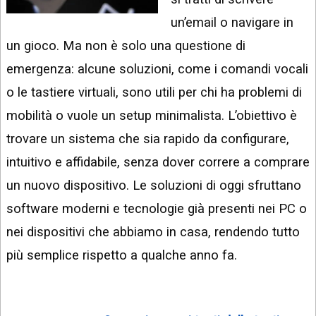
INSTAGRAM
VIDEO
un’email o navigare in
GOOGLE
un gioco. Ma non è solo una questione di
NEWS
ARGOMENTI:
emergenza: alcune soluzioni, come i comandi vocali
LINKEDIN
IPHONE
o le tastiere virtuali, sono utili per chi ha problemi di
ANDROID
mobilità o vuole un setup minimalista. L’obiettivo è
trovare un sistema che sia rapido da configurare,
AI
APPS
intuitivo e affidabile, senza dover correre a comprare
un nuovo dispositivo. Le soluzioni di oggi sfruttano
APPS
software moderni e tecnologie già presenti nei PC o
TECNOLOGIA
nei dispositivi che abbiamo in casa, rendendo tutto
WINDOWS
più semplice rispetto a qualche anno fa.
STRUMENTI
WEB