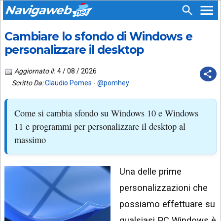
Navigaweb
Cambiare lo sfondo di Windows e
SEGUICI
HOME
SU:
personalizzare il desktop
CHI
APP
SIAMO
Aggiornato il:
4 / 08 / 2026
ANDROID
Scritto Da:
Claudio Pomes
-
@pomhey
CHIEDI
EMAIL
SUPPORTO
Come si cambia sfondo su Windows 10 e Windows
TELEGRAM
CONTATTA
11 e programmi per personalizzare il desktop al
massimo
TIKTOK
PIÙ
LETTI
FACEBOOK
Una delle prime
ULTIMI
POST
YOUTUBE
personalizzazioni che
ARCHIVIO
X
possiamo effettuare su
qualsiasi PC Windows è