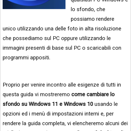
INSTAGRAM
VIDEO
lo sfondo, che
GOOGLE
possiamo rendere
NEWS
ARGOMENTI:
unico utilizzando una delle foto in alta risoluzione
LINKEDIN
IPHONE
che possediamo sul PC oppure utilizzando le
ANDROID
immagini presenti di base sul PC o scaricabili con
programmi appositi.
AI
APPS
APPS
Proprio per venire incontro alle esigenze di tutti in
TECNOLOGIA
questa guida vi mostreremo
come cambiare lo
WINDOWS
sfondo su Windows 11 e Windows 10
usando le
opzioni ed i menù di impostazioni interni e, per
STRUMENTI
WEB
rendere la guida completa, vi elencheremo alcuni dei