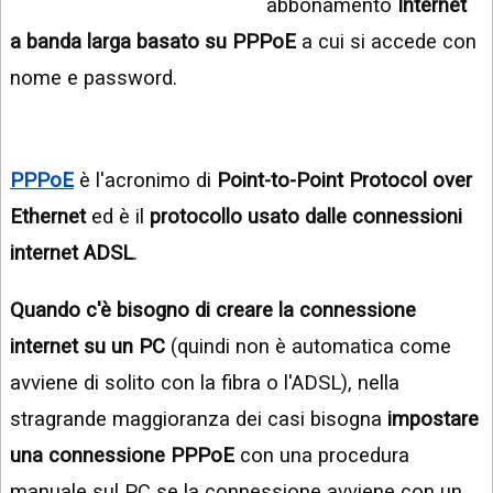
abbonamento
Internet
INSTAGRAM
VIDEO
a banda larga basato su PPPoE
a cui si accede con
GOOGLE
NEWS
nome e password.
ARGOMENTI:
LINKEDIN
IPHONE
ANDROID
PPPoE
è l'acronimo di
Point-to-Point Protocol over
Ethernet
ed è il
protocollo usato dalle connessioni
AI
APPS
internet ADSL
.
APPS
Quando c'è bisogno di creare la connessione
TECNOLOGIA
internet su un PC
(quindi non è automatica come
avviene di solito con la fibra o l'ADSL), nella
WINDOWS
stragrande maggioranza dei casi bisogna
impostare
STRUMENTI
WEB
una connessione PPPoE
con una procedura
manuale sul PC se la connessione avviene con un