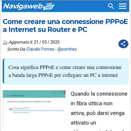
Navigaweb
Come creare una connessione PPPoE
SEGUICI
HOME
SU:
a Internet su Router e PC
CHI
APP
SIAMO
Aggiornato il:
21 / 03 / 2025
ANDROID
Scritto Da:
Claudio Pomes
-
@pomhey
CHIEDI
EMAIL
SUPPORTO
Cosa significa PPPoE e come creare una connessione
TELEGRAM
CONTATTA
a banda larga PPPoE per collegare un PC a internet
TIKTOK
PIÙ
LETTI
Quando la connessione
FACEBOOK
ULTIMI
in fibra ottica non
POST
YOUTUBE
arriva, può darsi venga
ARCHIVIO
X
attivato un