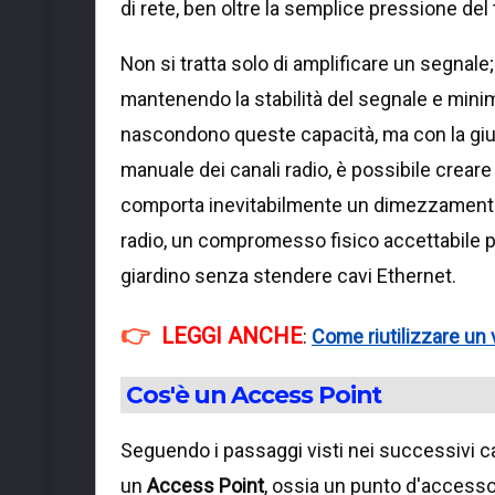
di rete, ben oltre la semplice pressione de
Non si tratta solo di amplificare un segnale
mantenendo la stabilità del segnale e minim
nascondono queste capacità, ma con la giust
manuale dei canali radio, è possibile crear
comporta inevitabilmente un dimezzamento 
radio, un compromesso fisico accettabile pe
giardino senza stendere cavi Ethernet.
LEGGI ANCHE
:
Come riutilizzare un
Cos'è un Access Point
Seguendo i passaggi visti nei successivi cap
un
Access Point
, ossia un punto d'accesso 