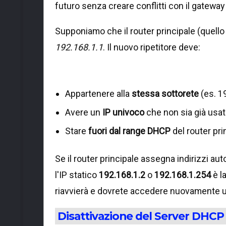
futuro senza creare conflitti con il gateway 
Supponiamo che il router principale (quello 
192.168.1.1
. Il nuovo ripetitore deve:
Appartenere alla
stessa sottorete
(es. 1
Avere un
IP univoco
che non sia già usato
Stare
fuori dal range DHCP
del router pri
Se il router principale assegna indirizzi au
l'IP statico
192.168.1.2
o
192.168.1.254
è la
riavvierà e dovrete accedere nuovamente ut
Disattivazione del Server DHCP