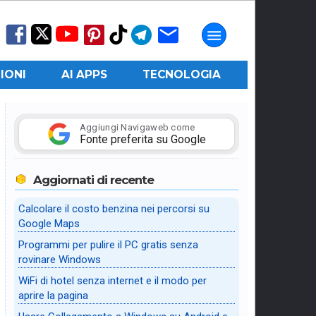
IONI
AI APPS
TECNOLOGIA
Aggiungi Navigaweb come
Fonte preferita su Google
Aggiornati di recente
Calcolare il costo benzina nei percorsi su
Google Maps
Programmi per pulire il PC gratis senza
rovinare Windows
WiFi di hotel senza internet e il modo per
aprire la pagina