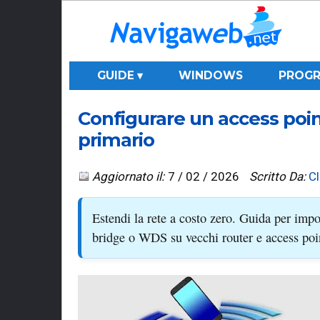
GUIDE ▾
WINDOWS
PROGR
Configurare un access poin
primario
Aggiornato il:
7 / 02 / 2026
Scritto Da:
C
Estendi la rete a costo zero. Guida per impo
bridge o WDS su vecchi router e access poi