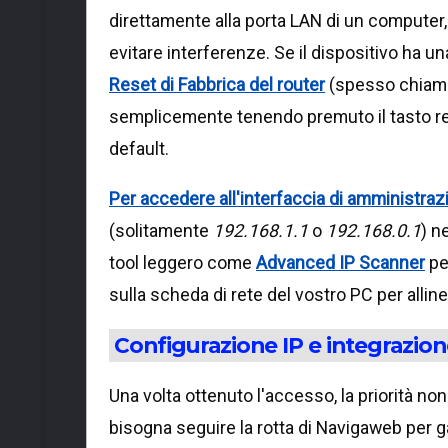
direttamente alla porta LAN di un computer
evitare interferenze. Se il dispositivo ha u
Reset di Fabbrica del router
(spesso chiamat
semplicemente tenendo premuto il tasto rese
default.
Per accedere all'interfaccia di amministraz
(solitamente
192.168.1.1
o
192.168.0.1
) n
tool leggero come
Advanced IP Scanner
per
sulla scheda di rete del vostro PC per alline
Configurazione IP e integrazion
Una volta ottenuto l'accesso, la priorità non
bisogna seguire la rotta di Navigaweb per ga